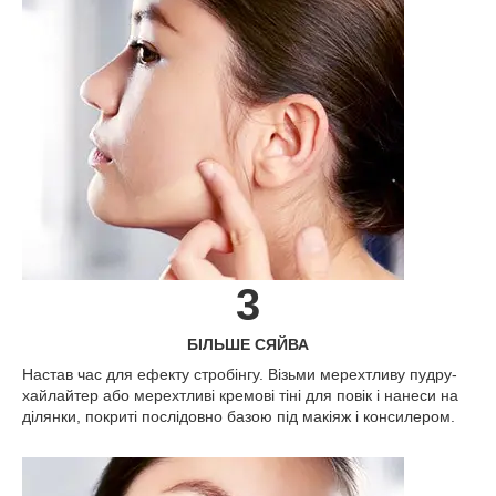
3
БІЛЬШЕ СЯЙВА
Настав час для ефекту стробінгу. Візьми мерехтливу пудру-
хайлайтер або мерехтливі кремові тіні для повік і нанеси на
ділянки, покриті послідовно базою під макіяж і консилером.