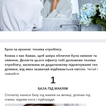
Крок за кроком: техніка стробінгу.
Кожна з нас бажає, щоб шкіра обличчя була свіжою та
сяючою. Досягти цього ефекту тобі допоможе техніка
стробінгу, заснована на додатковому підсвічуванні тих
ділянок, від яких зазвичай відбивається світло.
Читай і
навчайся.
1
БАЗА ПІД МАКІЯЖ
Спочатку нанеси базу під макіяж на вилиці, ділянки під
очима, вздовж носа і підборіддя.