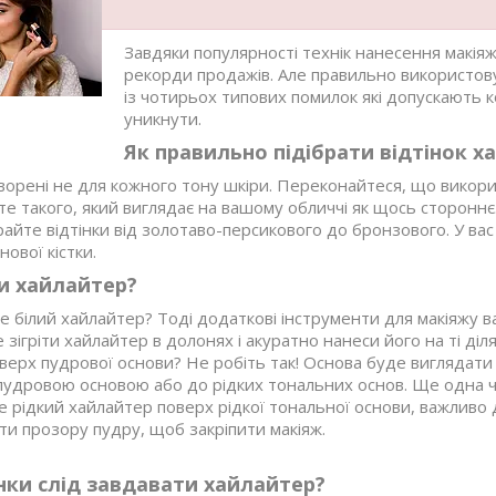
Завдяки популярності технік нанесення макіяжу 
рекорди продажів. Але правильно використовув
із чотирьох типових помилок які допускають ко
уникнути.
Як правильно підібрати відтінок х
орені не для кожного тону шкіри. Переконайтеся, що викорис
йте такого, який виглядає на вашому обличчі як щось сторонн
айте відтінки від золотаво-персикового до бронзового. У вас с
нової кістки.
и хайлайтер?
е білий хайлайтер? Тоді додаткові інструменти для макіяжу 
 зігріти хайлайтер в долонях і акуратно нанеси його на ті діл
поверх пудрової основи? Не робіть так! Основа буде вигляда
пудровою основою або до рідких тональних основ. Ще одна ча
 рідкий хайлайтер поверх рідкої тональної основи, важливо д
ти прозору пудру, щоб закріпити макіяж.
янки слід завдавати хайлайтер?