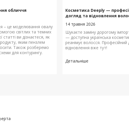
ння обличчя
Косметика Deeply — профес
догляд та відновлення воло
14 травня 2026
я – це моделювання овалу
омогою світлих та темних
Шукаєте заміну дорогому імпор
єї статті ви дізнаєтеся, як
— доступна українська космети
продукту, яким пензлем
реанімує волосся. Професійний 
носити. Також розберемо
відновлення вже тут!
схеми для контурингу.
ферта