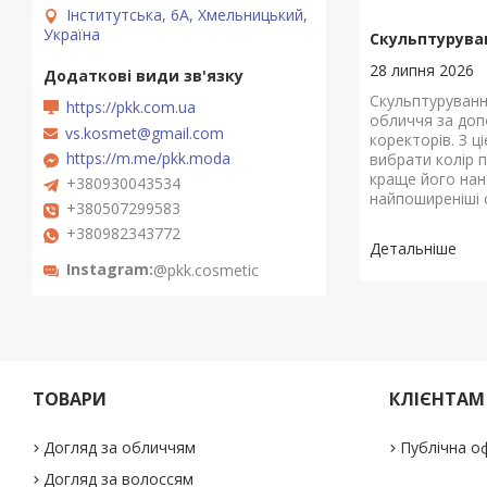
Інститутська, 6А, Хмельницький,
Україна
Скульптурува
28 липня 2026
Скульптуруванн
https://pkk.com.ua
обличчя за доп
vs.kosmet@gmail.com
коректорів. З ці
https://m.me/pkk.moda
вибрати колір 
краще його на
+380930043534
найпоширеніші 
+380507299583
+380982343772
Instagram
@pkk.cosmetic
ТОВАРИ
КЛІЄНТАМ
Догляд за обличчям
Публічна о
Догляд за волоссям