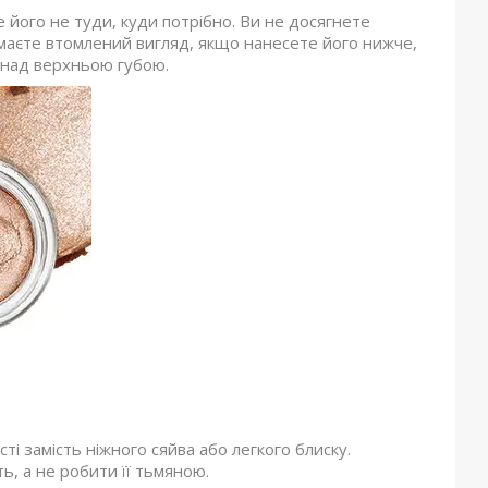
його не туди, куди потрібно. Ви не досягнете
имаєте втомлений вигляд, якщо нанесете його нижче,
к над верхньою губою.
і замість ніжного сяйва або легкого блиску.
ь, а не робити її тьмяною.