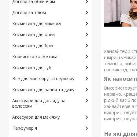
Догляд за обличчям
Догляд за тілом
Косметика для макіяжу
Косметика для очей
Косметика для брів
Хайлайтери ств
Корейська косметика
шкіри, і уника
темного, вибир
Косметика для губ
наприклад, сло
Як наносит
Все для манікюру та педікюру
Використовуєт
Косметика для ванни та душу
нерівно. Краще
рідкий засіб 
Аксесуари для догляду за
хайлайтерів з 
волоссям
використовуєте
Аксесуари для макіяжу
використовува
Парфумерія
На які діл