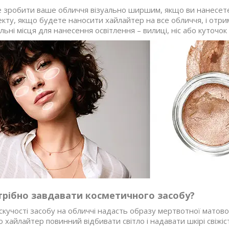
 зробити ваше обличчя візуально ширшим, якщо ви нанесете 
екту, якщо будете наносити хайлайтер на все обличчя, і отр
ильні місця для нанесення освітлення – вилиці, ніс або куточо
трібно завдавати косметичного засобу?
учості засобу на обличчі надасть образу мертвотної матовост
 хайлайтер повинний відбивати світло і надавати шкірі свіжіст