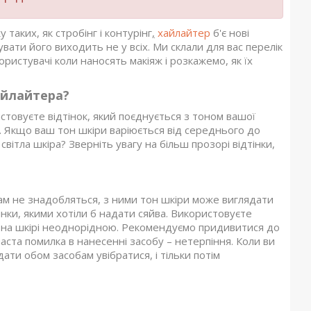
таких, як стробінг і контурінг
,
хайлайтер
б'є нові
ати його виходить не у всіх. Ми склали для вас перелік
ристувачі коли наносять макіяж і розкажемо, як їх
айлайтера?
товуєте відтінок, який поєднується з тоном вашої
є. Якщо ваш тон шкіри варіюється від середнього до
вітла шкіра? Зверніть увагу на більш прозорі відтінки,
вам не знадобляться, з ними тон шкіри може виглядати
янки, якими хотіли б надати сяйва. Використовуєте
ти на шкірі неоднорідною. Рекомендуємо придивитися до
ста помилка в нанесенні засобу – нетерпіння. Коли ви
ати обом засобам увібратися, і тільки потім