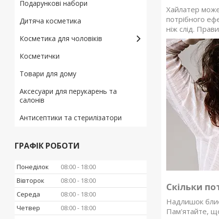
Подарункові набори
Хайлатер може
потрібного еф
Дитяча косметика
ніж слід. Прав
Косметика для чоловіків
Косметички
Товари для дому
Аксесуари для перукарень та
салонів
Антисептики та стерилізатори
ГРАФІК РОБОТИ
Понеділок
08:00
18:00
Вівторок
08:00
18:00
Скільки по
Середа
08:00
18:00
Надлишок блиск
Четвер
08:00
18:00
Пам'ятайте, що