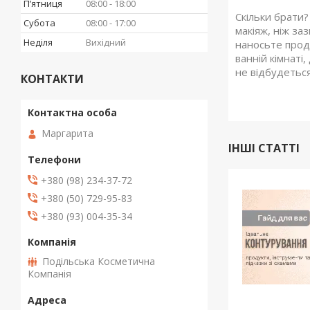
Пʼятниця
08:00
18:00
Скільки брати?
Субота
08:00
17:00
макіяж, ніж за
Неділя
Вихідний
наносьте проду
ванній кімнаті
не відбудеться
КОНТАКТИ
Маргарита
ІНШІ СТАТТІ
+380 (98) 234-37-72
+380 (50) 729-95-83
+380 (93) 004-35-34
Подільська Косметична
Компанія