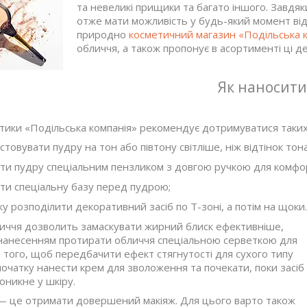
та невеликі прищики та багато іншого. Завдя
отже мати можливість у будь-який момент від
природно
косметичний магазин «Подільська 
обличчя, а також пропонує в асортименті ці д
Як наносити
тики «Подільська компанія» рекомендує дотримуватися таких
товувати пудру на тон або півтону світліше, ніж відтінок тон
ти пудру спеціальним пензликом з довгою ручкою для комфо
ти спеціальну базу перед пудрою;
у розподілити декоративний засіб по Т-зоні, а потім на щоки.
иччя дозволить замаскувати жирний блиск ефективніше,
 нанесенням протирати обличчя спеціальною серветкою для
 того, щоб передбачити ефект стягнутості для сухого типу
початку нанести крем для зволоження та почекати, поки засіб
оникне у шкіру.
— це отримати довершений макіяж. Для цього варто також