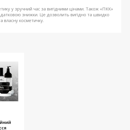
ику у зручний час за вигідними цінами. Також «ПКК»
одатковою знижки. Це дозволить вигідно та швидко
та власну косметичку.
ійний
сся