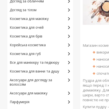
Догляд за обличчям
Догляд за тілом
Косметика для макіяжу
Косметика для очей
Косметика для брів
Корейська косметика
Магазин косме
викорис
❖
Косметика для губ
наноси
❖
Все для манікюру та педікюру
наноси
❖
Косметика для ванни та душу
спочатк
❖
Аксесуари для догляду за
Пудра для обл
волоссям
якщо перед її
демакіяжу. Для
Аксесуари для макіяжу
шкіри, варто с
повністю не пр
Парфумерія
Купити пудру 