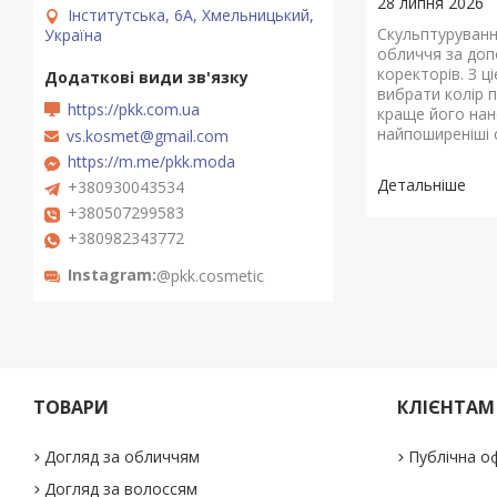
28 липня 2026
Інститутська, 6А, Хмельницький,
Скульптуруванн
Україна
обличчя за доп
коректорів. З ці
вибрати колір 
https://pkk.com.ua
краще його на
найпоширеніші 
vs.kosmet@gmail.com
https://m.me/pkk.moda
+380930043534
+380507299583
+380982343772
Instagram
@pkk.cosmetic
ТОВАРИ
КЛІЄНТАМ
Догляд за обличчям
Публічна о
Догляд за волоссям