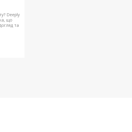
ту? Deeply
ка, що
догляд та