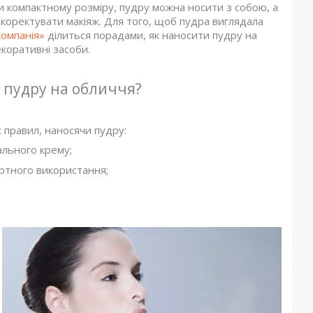
ки компактному розміру, пудру можна носити з собою, а
коректувати макіяж. Для того, щоб пудра виглядала
компанія»
ділиться порадами, як наносити пудру на
екоративні засоби.
 пудру на обличчя?
 правил, наносячи пудру:
ального крему;
ртного використання;