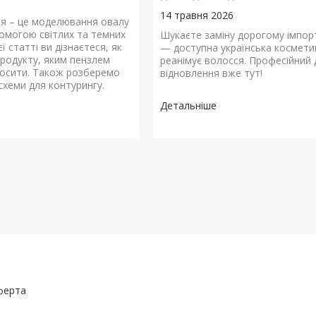
14 травня 2026
я – це моделювання овалу
омогою світлих та темних
Шукаєте заміну дорогому імпор
єї статті ви дізнаєтеся, як
— доступна українська космети
продукту, яким пензлем
реанімує волосся. Професійний 
носити. Також розберемо
відновлення вже тут!
схеми для контурингу.
ферта