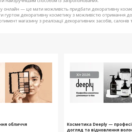
и найзручнішим способом із запропонованих.
у онлайн — це мати можливість придбати декоративну космет
ти гуртом декоративну косметику з можливістю отримання д
тимент магазину з реалізації декоративних засобів, салонів 
ння обличчя
Косметика Deeply — профес
догляд та відновлення воло