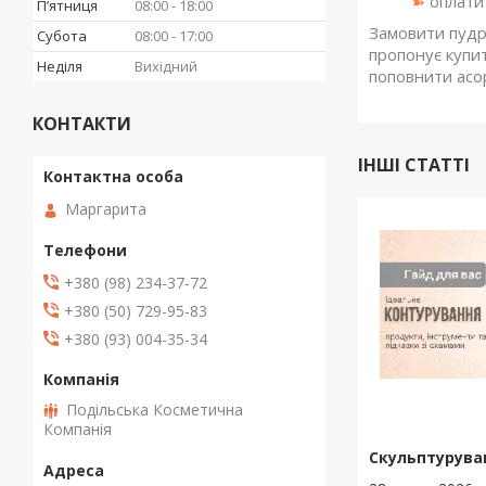
оплатит
➽
Пʼятниця
08:00
18:00
Замовити пудр
Субота
08:00
17:00
пропонує купи
Неділя
Вихідний
поповнити асор
КОНТАКТИ
ІНШІ СТАТТІ
Маргарита
+380 (98) 234-37-72
+380 (50) 729-95-83
+380 (93) 004-35-34
Подільська Косметична
Компанія
Скульптурува