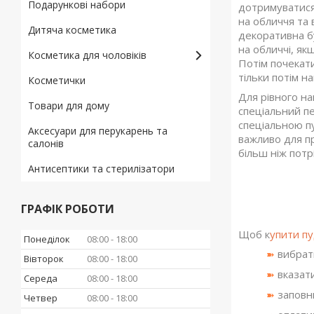
Подарункові набори
дотримуватися
на обличчя та
Дитяча косметика
декоративна б
на обличчі, як
Косметика для чоловіків
Потім почекати
тільки потім н
Косметички
Для рівного н
Товари для дому
спеціальний п
спеціальною п
Аксесуари для перукарень та
важливо для пр
салонів
більш ніж потр
Антисептики та стерилізатори
ГРАФІК РОБОТИ
Щоб к
упити п
Понеділок
08:00
18:00
вибрати
➽
Вівторок
08:00
18:00
вказати
➽
Середа
08:00
18:00
заповни
➽
Четвер
08:00
18:00