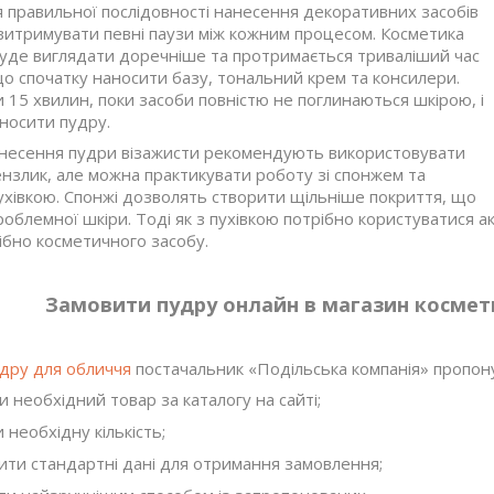
 правильної послідовності нанесення декоративних засобів
 витримувати певні паузи між кожним процесом. Косметика
уде виглядати доречніше та протримається триваліший час
що спочатку наносити базу, тональний крем та консилери.
 15 хвилин, поки засоби повністю не поглинаються шкірою, і
аносити пудру.
анесення пудри візажисти рекомендують використовувати
ензлик, але можна практикувати роботу зі спонжем та
ухівкою. Спонжі дозволять створити щільніше покриття, що
облемної шкіри. Тоді як з пухівкою потрібно користуватися а
ібно косметичного засобу.
Замовити пудру онлайн в магазин космет
удру для обличчя
постачальник «Подільська компанія» пропонує 
 необхідний товар за каталогу на сайті;
 необхідну кількість;
ти стандартні дані для отримання замовлення;