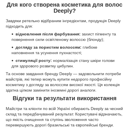
Для кого створена косметика для волос
Deeply?
Завдяки ретельно відібраним інгредієнтам, продукція Deeply
підходить для:
відновлення після фарбування:
захист пігменту та
повернення сили освітленому волоссю (блонду);
догляду за пористим волоссям:
глибоке
наповнення та усунення пухнастості;
стимуляції росту:
нормалізація стану шкіри голови
для здорового розвитку цибулин.
Та основе завдання бренду Deeply — задовольнити потреби
майстрів, які тепер можуть купити недорого професійну
косметику з догляду за волоссям високої якості. Ця колекція
здатна цілком замінити іноземні дорогі аналоги.
Відгуки та результати використання
Майстри та клієнти по всій Україні обирають Deeply за чесний
склад та передбачуваний результат. Користувачі відзначають,
що якість очищення та ступінь зволоження часто
перевершують дорогі бразильські та європейські бренди.