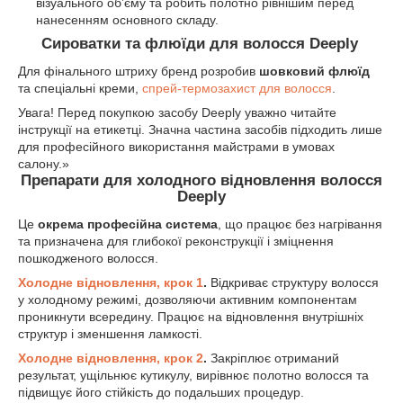
візуального об’єму та робить полотно рівнішим перед
нанесенням основного складу.
Сироватки та флюїди для волосся Deeply
Для фінального штриху бренд розробив
шовковий флюїд
та спеціальні креми,
спрей-термозахист для волосся
.
Увага! Перед покупкою засобу Deeply уважно читайте
інструкції на етикетці. Значна частина засобів підходить лише
для професійного використання майстрами в умовах
салону.»
Препарати для холодного відновлення волосся
Deeply
Це
окрема професійна система
, що працює без нагрівання
та призначена для глибокої реконструкції і зміцнення
пошкодженого волосся.
Холодне відновлення, крок 1
.
Відкриває структуру волосся
у холодному режимі, дозволяючи активним компонентам
проникнути всередину. Працює на відновлення внутрішніх
структур і зменшення ламкості.
Холодне відновлення, крок 2
.
Закріплює отриманий
результат, ущільнює кутикулу, вирівнює полотно волосся та
підвищує його стійкість до подальших процедур.