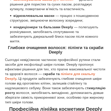
рішення для пористих та сухих пасом, розгладжує
кутикулу, повертаючи м’якість та еластичність.
відновлювальна маски
— працює з пошкодженою
структурою, зміцнюючи волосину зсередини;
кондиціонери та бальзами Deeply
— полегшують
розчісування, запобігають сплутуванню та
забезпечують дзеркальний блиск пасом після кожного
миття.
Глибоке очищення волосся: пілінги та скраби
Deeply
Сьогодні невід’ємною частиною професійної рутини стали
засоби для ексфоліації шкіри голови. Deeply пропонує
ефективні рішення для тих, хто прагне максимальної чистоти
та здоров’я волосся — с
краби та
пілінги для скальпу
Deeply
.
Ці продукти забезпечують глибоке очищення шкіри
голови від ороговілих клітин, залишків стайлінгу та
надлишкового себуму. Вони також забезпечують с
тимуляцію
росту
волосся, запобігають випадінню, допомагають довше
зберігати свіжість прикореневої зони, особливо при жирному
типі шкіри голови.
Професійна лінійка косметики Deeply