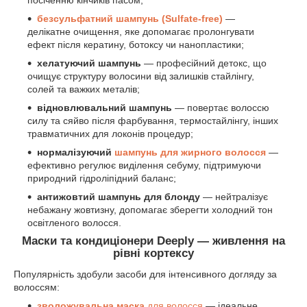
посіченню кінчиків пасом;
безсульфатний шампунь (Sulfate-free)
—
делікатне очищення, яке допомагає пролонгувати
ефект після кератину, ботоксу чи нанопластики;
хелатуючий шампунь
— професійний детокс, що
очищує структуру волосини від залишків стайлінгу,
солей та важких металів;
відновлювальний шампунь
— повертає волоссю
силу та сяйво після фарбування, термостайлінгу, інших
травматичних для локонів процедур;
нормалізуючий
шампунь для жирного волосся
—
ефективно регулює виділення себуму, підтримуючи
природний гідроліпідний баланс;
антижовтий шампунь для блонду
— нейтралізує
небажану жовтизну, допомагає зберегти холодний тон
освітленого волосся.
Маски та кондиціонери Deeply — живлення на
рівні кортексу
Популярність здобули засоби для інтенсивного догляду за
волоссям:
зволожувальна маска
для волосся
— ідеальне