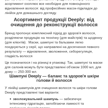
асортимент охоплює все необхідне для повноцінного
відновлення волосся: від професійних масок-підкладок до
лінійок для домашнього догляду.
Асортимент продукції Deeply: від
очищення до реконструкції волосся
Бренд пропонує комплексний підхід до здоров’я волосся,
розділяючи продукцію на технічну (для майстрів) та щоденну
(для клієнтів). Маски, шампуні та бальзами легко
поєднуються у серії, що направлені на досягнення певного
результату — відновлення, зволоження, себорегуляція,
гладкість волосся
Це позначилося і на різниці в упаковці. Так, шампуні та маски
для салонів можуть бути представлені об'ємом 1000 мл, для
дому — 250-300 мл.
Шампуні Deeply — баланс та здоров'я шкіри
голови й волосся
У лінійці шампунів для очищення волосся та шкіри голови
Deeply представлені такі варіанти:
зволожувальний шампунь
— забезпечує
інтенсивну гідратацію, запобігаючи ламкості та