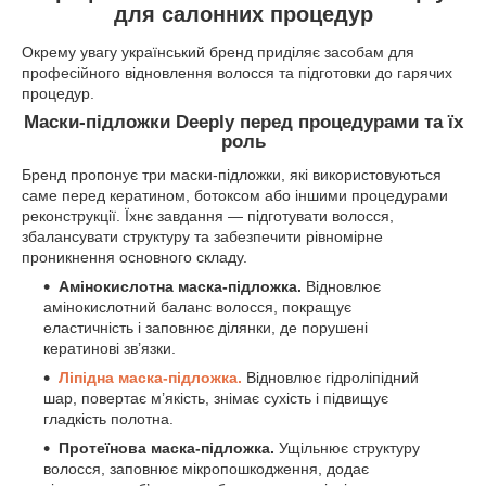
для салонних процедур
Окрему увагу український бренд приділяє засобам для
професійного відновлення волосся та підготовки до гарячих
процедур.
Маски-підложки Deeply перед процедурами та їх
роль
Бренд пропонує три маски-підложки, які використовуються
саме перед кератином, ботоксом або іншими процедурами
реконструкції. Їхнє завдання — підготувати волосся,
збалансувати структуру та забезпечити рівномірне
проникнення основного складу.
Амінокислотна маска-підложка.
Відновлює
амінокислотний баланс волосся, покращує
еластичність і заповнює ділянки, де порушені
кератинові зв’язки.
Ліпідна маска-підложка.
Відновлює гідроліпідний
шар, повертає м’якість, знімає сухість і підвищує
гладкість полотна.
Протеїнова маска-підложка.
Ущільнює структуру
волосся, заповнює мікропошкодження, додає