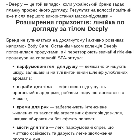
«Deeply — це той випадок, коли український бренд задає
планку професійного догляду. Результат на волоссі помітний
вже після першого використання маски-підкладки.»
Розширення горизонтів: лінійка по
догляду за тілом Deeply
Бренд не зупиняється на досягнутому і активно розвиває
напрямок Body Care. Останнім часом колекція Deeply
поповнилася продуктами, які перетворюють звичайні гігієнічні
процедури на справжній SPA-ритуал:
парфумовані гелі для душу
— делікатно очищують
шкіру, залишаючи на тілі витончений шлейф улюблених
ароматів;
скраби для тіла
— ефективно відлущують
ороговілий шар дерми, роблячи шкіру шовковистою та
м’якою;
креми для рук
— забезпечують інтенсивне
живлення та захист від агресивних факторів довкілля,
швидко вбираються без ефекту липкості;
місти для тіла
— легкі парфумовані спреї, що
миттєво освіжають та дарують легке зволоження
протягом дня.