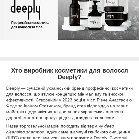
Хто виробник косметики для волосся
Deeply?
Deeply — сучасний український бренд професійної косметики
для волосся, що втілює концепцію мінімалізму та високої
ефективності. Створений у 2023 році в місті Рівне Анастасією
Феде та Іваном Статилком, бренд став відповіддю на запит
майстрів щодо якісних та доступних українських аналогів
дорогої імпортної продукції для догляду за волоссям.
Назва торговельної марки походить від терміну
deep
cleansing shampoo
, адже саме шампуні глибокого очищення
(ШГО) стали першим успішним продуктом Deeply. Сьогодні