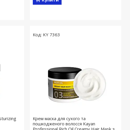
KY 7363
turizing
Крем маска для сухого та
пошкодженого волосся Kayan
Professional Rich Oil Creamy Hair Mask з