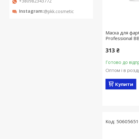
+380982343772
Instagram
@pkk.cosmetic
Маска для фар
Professional BB
313 ₴
Готово до відп
Оптом і в розд
Купити
50605651