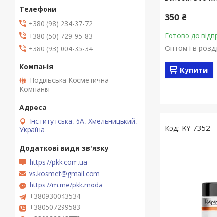
350 ₴
+380 (98) 234-37-72
Готово до відп
+380 (50) 729-95-83
Оптом і в розд
+380 (93) 004-35-34
Купити
Подільська Косметична
Компанія
Інститутська, 6А, Хмельницький,
KY 7352
Україна
https://pkk.com.ua
vs.kosmet@gmail.com
https://m.me/pkk.moda
+380930043534
+380507299583