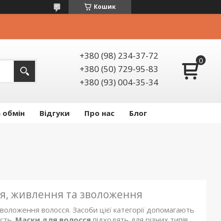
Кошик
+380 (98) 234-37-72
+380 (50) 729-95-83
+380 (93) 004-35-34
 обмін
Відгуки
Про нас
Блог
ня, живлення та зволоження
оложення волосся. Засоби цієї категорії допомагають
ість.
Маски для волосся
підходять для різних типів