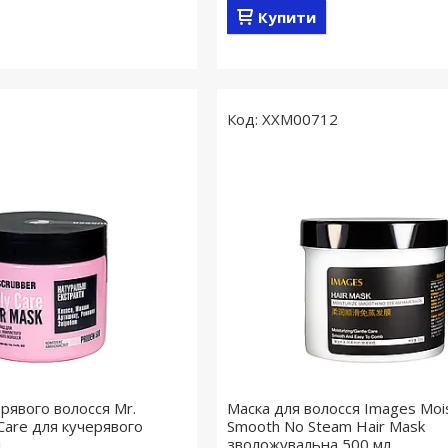
Купити
XXM00712
рявого волосся Mr.
Маска для волосся Images Mois
 Care для кучерявого
Smooth No Steam Hair Mask
л
зволожувальна 500 мл