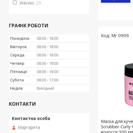
Унісекс
29
ГРАФІК РОБОТИ
Mr 0909
Понеділок
08:00
18:00
Вівторок
08:00
18:00
Середа
08:00
18:00
Четвер
08:00
18:00
Пʼятниця
08:00
18:00
Субота
08:00
17:00
Неділя
Вихідний
КОНТАКТИ
Маска для куче
Scrubber Curly
Маргарита
волосся 300 м