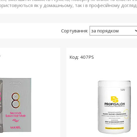
ористовуються як у домашньому, так і в професійному догляді
7
407PS