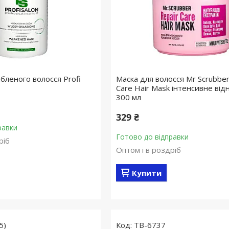
бленого волосся Profi
Маска для волосся Mr Scrubber
Care Hair Mask інтенсивне ві
300 мл
329 ₴
равки
Готово до відправки
ріб
Оптом і в роздріб
Купити
5)
TB-6737