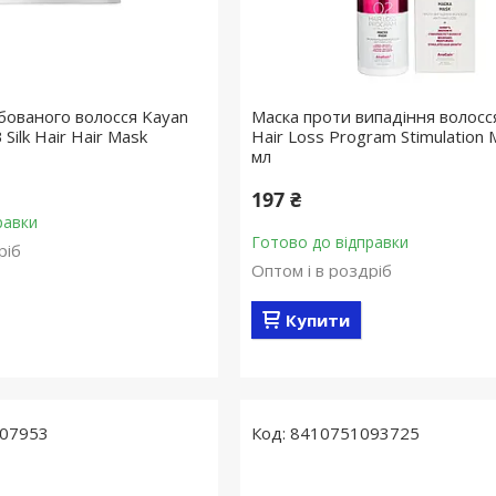
бованого волосся Kayan
Маска проти випадіння волосс
 Silk Hair Hair Mask
Hair Loss Program Stimulation
мл
197 ₴
равки
Готово до відправки
ріб
Оптом і в роздріб
Купити
07953
8410751093725