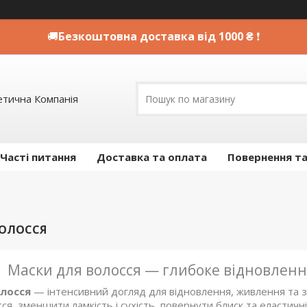
🚚
Безкоштовна доставка від 1000 ₴
❗
етична Компанія
Часті питання
Доставка та оплата
Повернення та
ВОЛОССЯ
Маски для волосся — глибоке відновлен
лосся
— інтенсивний догляд для відновлення, живлення та зв
ся, зменшити ламкість і сухість, повернути блиск та еластичн