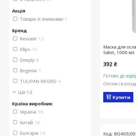
Акція
Товари зі знижками
1
Бренд
Revuele
12
Маска для осла
Ellips
10
Salon, 1000 мл
Deeply
8
392 ₴
Bogenia
7
Готово до відп
TULIPAN NEGRO
4
Оптом і в розд
Ще 12
Купити
Країна виробник
Україна
59
Китай
16
Болгарія
14
BG403(00