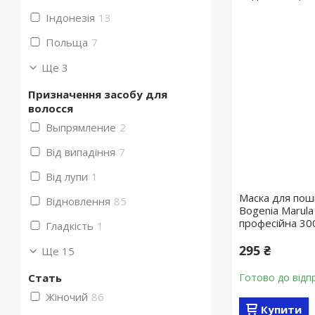
Індонезія
13
Польща
7
Ще 3
Призначення засобу для
волосся
Выпрямление
2
Від випадіння
7
Від лупи
1
Маска для пош
Відновлення
85
Bogenia Marula
професійна 30
Гладкість
1
295 ₴
Ще 15
Готово до відп
Стать
Жіночий
86
Купити