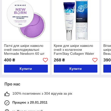
Патчі для шкіри навколо
Крем для шкіри навколо
Віта
очей омолоджувальні
очей з колагеном
шкір
Mermade Newborn 60 шт
FarmStay Collagen Water
Beau
Full Moist Eye Cream
400
268
390
₴
₴
Купити
Купити
Про нас
100% позитивних з 304 відгуків за рік
Працює з 20.01.2011