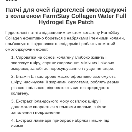
Патчі для очей гідрогелеві омолоджуючі
з колагеном FarmStay Collagen Water Full
Hydrogel Eye Patch
Гідрогелеві патчі з підвищеним вмістом колагену FarmStay
Collagen
ефективно бореться з набряками і темними колами,
пом'якшують і відновлюють епідерміс і роблять помітний
омолоджуючий ефект.
Сироватка на основі колагену глибоко живить і
зволожує шкіру, сприяє скорочення мімічних і вікових
зморшок, запобігає пересушуванню і лущення шкіри.
Вітамін Е і касторове масло ефективно зволожують
шкіру, насичуючи її жирними кислотами, роблять дерму
рівною і щільною, відновлюють синтез природного
колагену.
Екстракт ірландського моху освітлює шкіру і
допомагає впорається з темними колами, знімає
запалення і подразнення.
Екстракт ламінарії прибирає набряки і мішки під
очима.