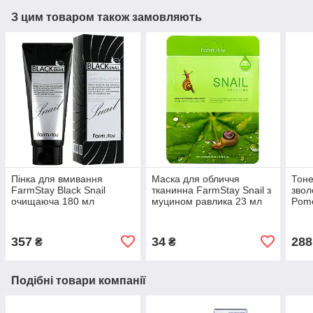
З цим товаром також замовляють
Пінка для вмивання
Маска для обличчя
Тоне
FarmStay Black Snail
тканинна FarmStay Snail з
звол
очищаюча 180 мл
муцином равлика 23 мл
Pome
гран
357
34
288
₴
₴
Подібні товари компанії