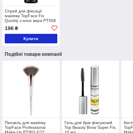
Спрей для фіксації
макіяжу TopFace Fix
Quickly з алоє вера PT558
196
₴
Купити
Подібні товари компанії
Пензель для макіяжу
Гель для брів фіксуючий
Кист
TopFace Professional
Top Beauty Brow Super Fix,
TopF
Make-Up PT901-F22
10 мл
Make