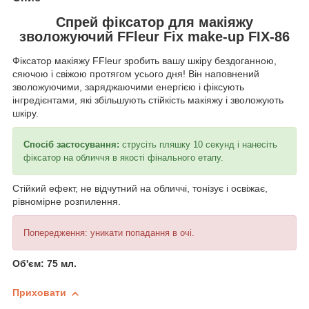
Спрей фіксатор для макіяжу
зволожуючий FFleur Fix make-up FIX-86
Фіксатор макіяжу FFleur зробить вашу шкіру бездоганною,
сяючою і свіжою протягом усього дня! Він наповнений
зволожуючими, заряджаючими енергією і фіксують
інгредієнтами, які збільшують стійкість макіяжу і зволожують
шкіру.
Спосіб застосування:
струсіть пляшку 10 секунд і нанесіть
фіксатор на обличчя в якості фінального етапу.
Стійкий ефект, не відчутний на обличчі, тонізує і освіжає,
рівномірне розпилення.
Попередження: уникати попадання в очі.
Об'єм: 75 мл.
Приховати