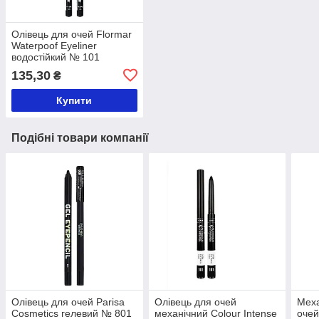
Олівець для очей Flormar
Waterpoof Eyeliner
водостійкий № 101
Чорний
135,30
₴
Купити
Подібні товари компанії
Олівець для очей Parisa
Олівець для очей
Меха
Cosmetics гелевий № 801
механічний Colour Intense
очей