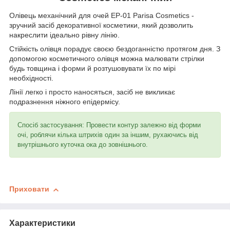
Олівець механічний для очей EP-01 Parisa Cosmetics -
зручний засіб декоративної косметики, який дозволить
накреслити ідеально рівну лінію.
Стійкість олівця порадує своєю бездоганністю протягом дня. З
допомогою косметичного олівця можна малювати стрілки
будь товщина і форми й розтушовувати їх по мірі
необхідності.
Лінії легко і просто наносяться, засіб не викликає
подразнення ніжного епідермісу.
Спосіб застосування: Провести контур залежно від форми
очі, роблячи кілька штрихів один за іншим, рухаючись від
внутрішнього куточка ока до зовнішнього.
Приховати
Характеристики