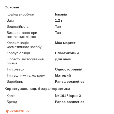
Основні
Країна виробник
Іспанія
Вага
1.2 г
Водостійкість
Так
Використання при
Так
контактних лінзах
Класифікація
Мас маркет
косметичного засобу
Корпус олівця
Пластиковий
Область застосування
Для очей
олівця
Тип олівця
Односторонній
Тип відтінку та кольору
Матовий
Виробник
Parisa cosmetics
Користувальницькі характеристики
Колір
№ 101 Чорний
Бренд
Parisa cosmetics
Приховати