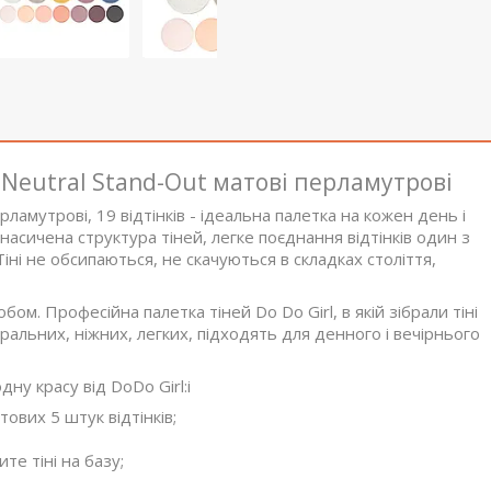
d Neutral Stand-Out матові перламутрові
перламутрові, 19 відтінків - ідеальна палетка на кожен день і
 насичена структура тіней, легке поєднання відтінків один з
 Тіні не обсипаються, не скачуються в складках століття,
бом. Професійна палетка тіней Do Do Girl, в якій зібрали тіні
туральних, ніжних, легких, підходять для денного і вечірнього
ну красу від DoDo Girl:і
ових 5 штук відтінків;
те тіні на базу;