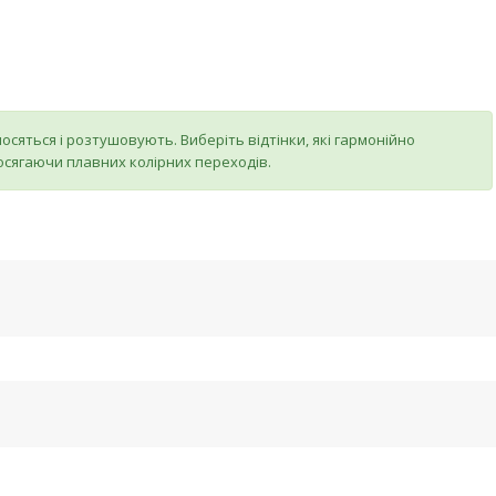
осяться і розтушовують. Виберіть відтінки, які гармонійно
досягаючи плавних колірних переходів.