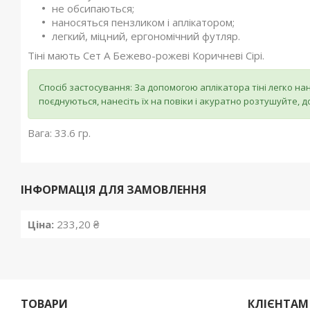
не обсипаються;
наносяться пензликом і аплікатором;
легкий, міцний, ергономічний футляр.
Тіні мають Сет А Бежево-рожеві Коричневі Сірі.
Спосіб застосування: За допомогою аплікатора тіні легко нан
поєднуються, нанесіть їх на повіки і акуратно розтушуйте, 
Вага: 33.6 гр.
ІНФОРМАЦІЯ ДЛЯ ЗАМОВЛЕННЯ
Ціна:
233,20 ₴
ТОВАРИ
КЛІЄНТАМ