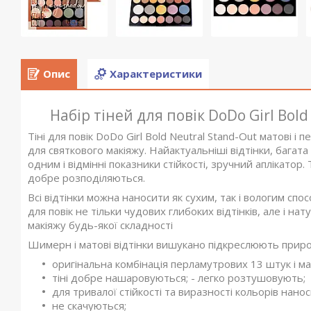
Опис
Характеристики
Набір тіней для повік DoDo Girl Bol
Тіні для повік DoDo Girl Bold Neutral Stand-Out матові і 
для святкового макіяжу. Найактуальніші відтінки, багата
одним і відмінні показники стійкості, зручний аплікатор.
добре розподіляються.
Всі відтінки можна наносити як сухим, так і вологим спосо
для повік не тільки чудових глибоких відтінків, але і на
макіяжу будь-якої складності
Шимерн і матові відтінки вишукано підкреслюють природ
оригінальна комбінація перламутрових 13 штук і мат
тіні добре нашаровуються; - легко розтушовують;
для тривалої стійкості та виразності кольорів наноси
не скачуються;