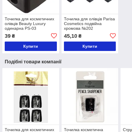
Точилка для косметичних
Точилка для олівців Parisa
олівців Beauty Luxury
Cosmetics подвійна
одинарна PS-03
хромова №202
39
45,10
₴
₴
Купити
Купити
Подібні товари компанії
Точилка для косметичних
Точилка косметична
Стру