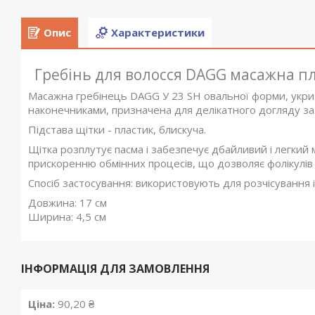
Опис
Характеристики
Гребінь для волосся DAGG масажна пл
Масажна гребінець DAGG У 23 SH овальної форми, укрит
наконечниками, призначена для делікатного догляду за л
Підстава щітки - пластик, блискуча.
Щітка розплутує пасма і забезпечує дбайливий і легкий
прискоренню обмінних процесів, що дозволяє фолікулі
Спосіб застосування: використовують для розчісування 
Довжина: 17 см
Ширина: 4,5 см
ІНФОРМАЦІЯ ДЛЯ ЗАМОВЛЕННЯ
Ціна:
90,20 ₴