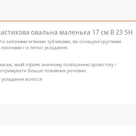
астикова овальна маленька 17 см В 23 SH
а залізними м'якими зубчиками, які оснащені круглими
оконами і їх легкої укладання.
 масаж, який сприяє значному поліпшенню кровотоку і
в отримувати більше поживних речовин.
і укладання волосся