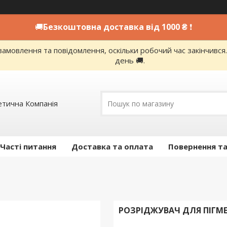
🚚
Безкоштовна доставка від 1000 ₴
❗
амовлення та повідомлення, оскільки робочий час закінчивс
день 🚚.
етична Компанія
Часті питання
Доставка та оплата
Повернення та
РОЗРІДЖУВАЧ ДЛЯ ПІГМЕН