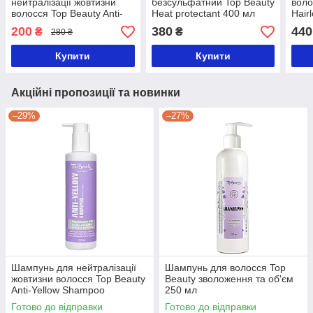
нейтралізації жовтизни
безсульфатний Top Beauty
воло
волосся Top Beauty Anti-
Heat protectant 400 мл
Hair
Yellow Shampoo
мл
200
380
440
₴
₴
280 ₴
фіолетовий 250 мл
Купити
Купити
Акційні пропозиції та новинки
–29%
–27%
Шампунь для нейтралізації
Шампунь для волосся Top
жовтизни волосся Top Beauty
Beauty зволоження та об'єм
Anti-Yellow Shampoo
250 мл
фіолетовий 250 мл
Готово до відправки
Готово до відправки