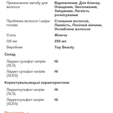
Призначення засобу для
Відновлення, Для блиску,
волосся
Очищення, Зволоження,
Зміцнення, Легкість
розчісування
Проблема волосся і шкіри
Стоншене волосся,
голови
Ламкість, Посічені кінчики,
Ослаблене волосся
Стать
Жіноча
Об`єм
250 мл
Виробник
Top Beauty
Склад
Лаурил сульфат натрію
Ні
(SLS)
Лаурет сульфат натрію
Ні
(SLES)
Користувальницькі характеристики
Лаурилсульфат натрію
Ні
(SLS)
Лауретсульфат натрію
Ні
(SLES)
Приховати