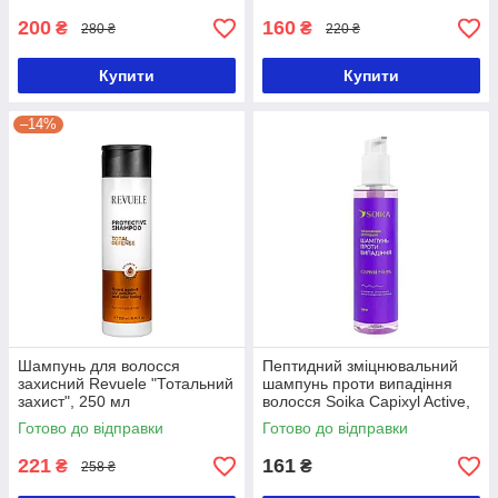
200
160
₴
₴
280 ₴
220 ₴
Купити
Купити
–14%
Шампунь для волосся
Пептидний зміцнювальний
захисний Revuele "Тотальний
шампунь проти випадіння
захист", 250 мл
волосся Soika Capixyl Active,
250 мл
Готово до відправки
Готово до відправки
221
161
₴
₴
258 ₴