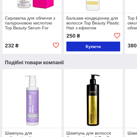
Сироватка для обличчя з
Бальзам кондиціонер для
Top 
гіалуроновою кислотою
волосся Top Beauty Plastic
омо
Top Beauty Serum For
Hair з ефектом
обли
Face 30 мл
ламінування 250 мл
250
₴
232
380
₴
Купити
Подібні товари компанії
Шампунь для
Шампунь для волосся
Шамп