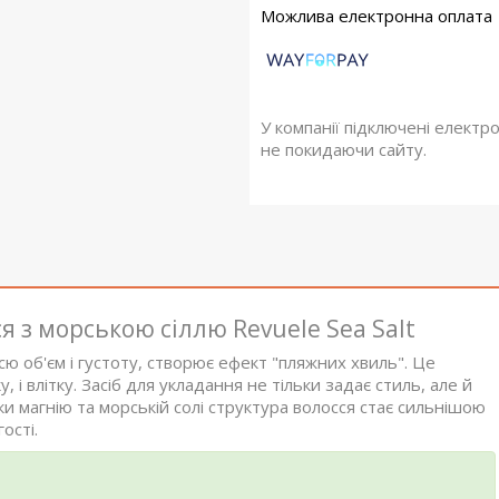
У компанії підключені електр
не покидаючи сайту.
 з морською сіллю Revuele Sea Salt
ю об'єм і густоту, створює ефект "пляжних хвиль". Це
і влітку. Засіб для укладання не тільки задає стиль, але й
и магнію та морській солі структура волосся стає сильнішою
ості.