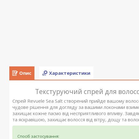
Опис
Характеристики
Текстуруючий спрей для волосся
Спрей Revuele Sea Salt створений прийде вашому волосс
чудове рішення для догляду за вашими локонами взимку, 
захищає кожне пасмо від несприятливого впливу. Завдяк
та яскравішою, захищає волосся від вітру, дощу та волог
Спосіб застосування: