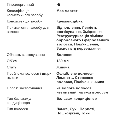
Гіпоалергенний
Ні
Класифікація
Мас маркет
косметичного засобу
Консистенція засобу
Кремоподібна
Призначення засобу для
Відновлення, Легкість
волосся
розчісування, Зміцнення,
Реструктуризація хімічно
обробленого і фарбованого
волосся, Пом'якшення,
Захист від пересихання
Область застосування
Волосся
Об`єм
180 мл
Стать
Жіноча
Проблема волосся і шкіри
Ослаблене волосся,
голови
Ламкість, Стоншене
волосся, Посічені кінчики
Спосіб застосування
на вологе волосся,
незмивний, на сухі волосся
Тип бальзаму/
Бальзам-кондиціонер
кондиціонера
Тип волосся
Ламке, Сухі, Пористі,
Пошкоджені, Тонкі