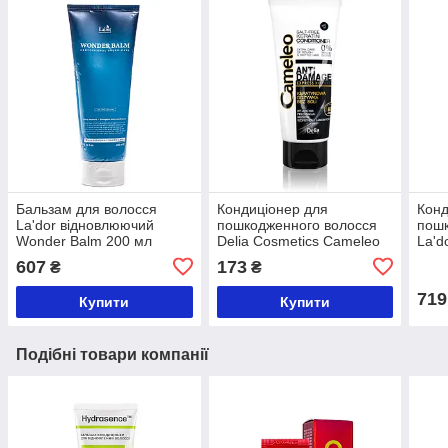
Бальзам для волосся
Кондиціонер для
Конд
La'dor відновлюючий
пошкодженного волосся
пошк
Wonder Balm 200 мл
Delia Cosmetics Cameleo
La'd
200 мл
Cond
607
173
₴
₴
530 
719
Купити
Купити
Подібні товари компанії