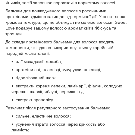
кінчиків, засіб заповнює порожнечі в пористому волоссі.
Бальзам для пошкодженого волосся з рослинними
протеїнами відмінно захищає від термічної дії. У нього легка
кремова текстура, що не обтяжує і не склеює волосся. Sweet
Love подарує вашому волоссю аромат квітів гібіскуса та
троянди.
До складу протеїнового бальзаму для волосся входять
компоненти, які здавна використовуються у корейській
народній косметології.
олії макадамії, жожоба;
протеїни сої, пластівці, кукурудзи, пшениці;
гідролізований шовк;
екстракти кореня лепехи, ламінарії, фіалки, солодких
черешні, шавлії, яблуні, персика і т.д.
екстракт прополісу.
Результат після регулярного застосування бальзаму:
сильне, еластичне волосся;
усунення втрати волосся через крихкість або
ламкість;