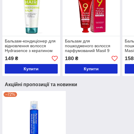
Бальзам-кондиціонер для
Бальзам для
Баль
відновлення волосся
пошкодженого волосся
пошк
Hydrasence з кератином
парфумований Masil 9
Masi
180 мл
Protein Perfume Silk Balm
Silk
149
180
158
₴
₴
Sweet Love, 20 мл
20 м
Купити
Купити
Акційні пропозиції та новинки
–72%