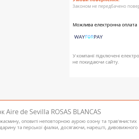
Законом не передбачено повер
У компанії підключені електр
не покидаючи сайту.
 Aire de Sevilla ROSAS BLANCAS
та жасмину, оповиті неповторною аурою озону та трав'янистих
дарину та перської фіалки, досягаючи, нарешті, дивовижного