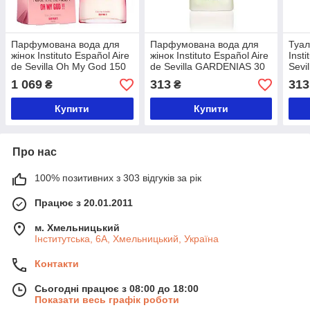
Парфумована вода для
Парфумована вода для
Туал
жінок Instituto Español Aire
жінок Instituto Español Aire
Insti
de Sevilla Oh My God 150
de Sevilla GARDENIAS 30
Sevi
мл
мл
1 069
313
313
₴
₴
Купити
Купити
Про нас
100% позитивних з 303 відгуків за рік
Працює з 20.01.2011
м. Хмельницький
Інститутська, 6А, Хмельницький, Україна
Контакти
Сьогодні працює з 08:00 до 18:00
Показати весь графік роботи