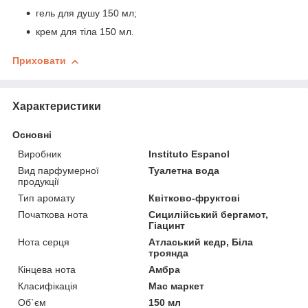
гель для душу 150 мл;
крем для тіла 150 мл.
Приховати
Характеристики
Основні
Виробник
Instituto Espanol
Вид парфумерної
Туалетна вода
продукції
Тип аромату
Квітково-фруктові
Початкова нота
Сицилійський бергамот,
Гіацинт
Нота серця
Атласький кедр, Біла
троянда
Кінцева нота
Амбра
Класифікація
Мас маркет
Об`єм
150 мл