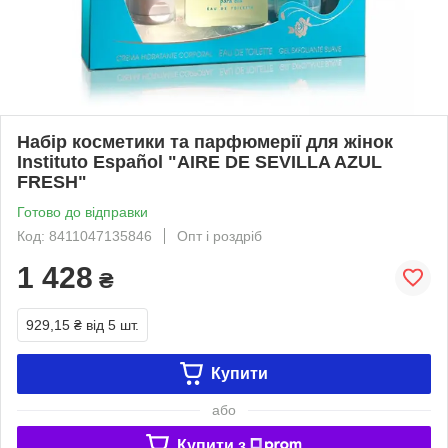
Набір косметики та парфюмерії для жінок
Instituto Español "AIRE DE SEVILLA AZUL
FRESH"
Готово до відправки
Код: 8411047135846
Опт і роздріб
1 428
₴
929,15 ₴
від 5 шт.
Купити
або
Купити з