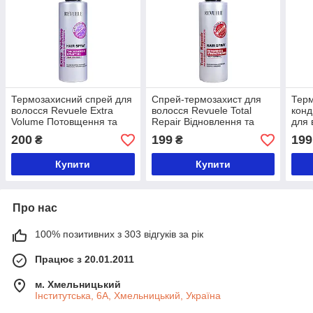
Термозахисний спрей для
Спрей-термозахист для
Тер
волосся Revuele Extra
волосся Revuele Total
конд
Volume Потовщення та
Repair Відновлення та
для 
підняття 200 мл
зміцнення 200 мл
Hyal
200
199
199
₴
₴
та в
Купити
Купити
Про нас
100% позитивних з 303 відгуків за рік
Працює з 20.01.2011
м. Хмельницький
Інститутська, 6А, Хмельницький, Україна