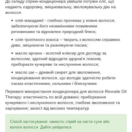
До складу спрею-кондиціонера увійшли потужні олії, що
надають оздоровчу, зміцнювальну, зволожувальну дію на
волосся:
олія макадамії - глибоко проникає у кожне волосся,
забезпечуючи його незамінними поживними
речовинами та відновлює природний блиск;
олія тропічного кокоса – творить з волоссям справжнє
диво, зміцнюючи та реанімуючи пасма;
масло аргани - золотий еліксир для догляду за
волоссям, здатний відродити здоров'я локонів,
приборкати кучеряве та неслухняне волосся;
масло ши – древній секрет для зволоження,
кондиціювання волосся, що володіє здатністю робити
пасма еластичними, сильними і блискучими.
Переваги використання кондиціонера для волосся Revuele Oil
Therapy: еластичність по всій довжині; приборкання
кучерявого і неслухняного волосся; глибоке зволоження та
харчування; захист від високих температур
Спосіб застосування: нанесіть спрей на чисте сухе або
вологе волосся. Дайте увібратися.