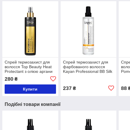
Спрей термозахист для
Спрей термозахист для
Спре
волосся Top Beauty Heat
фарбованого волосся
воло
Protectant з олією аргани
Kayan Professional BB Silk
Pome
250 мл
Hair Spray 250 мл
280
₴
237
88
₴
Купити
Подібні товари компанії