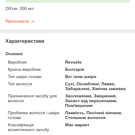
Об'єм: 200 мл
Приховати
Характеристики
Основні
Виробник
Revuele
Країна виробник
Болгарія
Тип шкіри голови
Всі типи шкіри
Тип волосся
Сухі, Ослаблені, Ламке,
Забарвлені, Хімічна завивка
Призначення засобу для
Зволоження, Зміцнення,
волосся
Захист від пересихання,
Пом'якшення
Проблема волосся і шкіри
Ламкість, Посічені кінчики,
голови
Стоншене волосся
Класифікація
Мас маркет
косметичного засобу