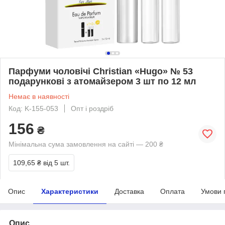
Парфуми чоловічі Christian «Hugo» № 53
подарункові з атомайзером 3 шт по 12 мл
Немає в наявності
Код: K-155-053
Опт і роздріб
156
₴
Мінімальна сума замовлення на сайті — 200 ₴
109,65 ₴
від 5 шт.
Опис
Характеристики
Доставка
Оплата
Умови 
Опис