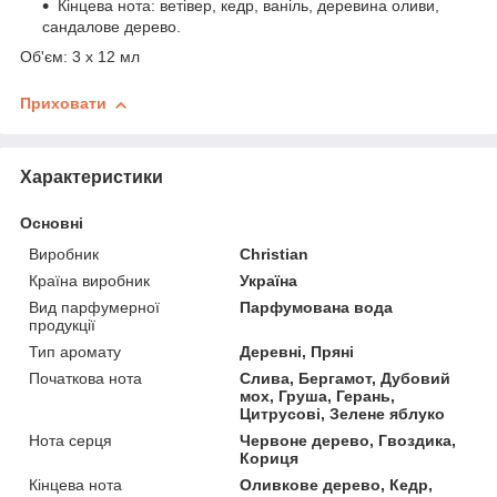
Кінцева нота: ветівер, кедр, ваніль, деревина оливи,
сандалове дерево.
Об'єм: 3 х 12 мл
Приховати
Характеристики
Основні
Виробник
Christian
Країна виробник
Україна
Вид парфумерної
Парфумована вода
продукції
Тип аромату
Деревні, Пряні
Початкова нота
Слива, Бергамот, Дубовий
мох, Груша, Герань,
Цитрусові, Зелене яблуко
Нота серця
Червоне дерево, Гвоздика,
Кориця
Кінцева нота
Оливкове дерево, Кедр,