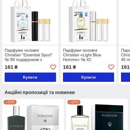
Парфуми чоловічі
Парфуми чоловічі
Парф
Christian "Essential Sport"
Christian «Light Blue
Chri
№ 99 подарункові з
Homme» № 42
45 п
атомайзером 3 х 12 мл
подарункові з
атом
161
161
161
₴
₴
атомайзером 3 шт по 12
мл
Купити
Купити
Акційні пропозиції та новинки
–15%
–15%