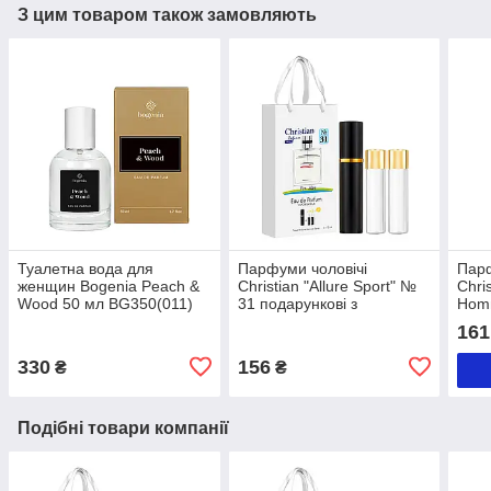
З цим товаром також замовляють
Туалетна вода для
Парфуми чоловічі
Парф
женщин Bogenia Pеach &
Christian "Allure Sport" №
Chri
Wood 50 мл BG350(011)
31 подарункові з
Hom
атомайзером 3 х 12 мл
пода
161
атом
мл
330
156
₴
₴
Подібні товари компанії