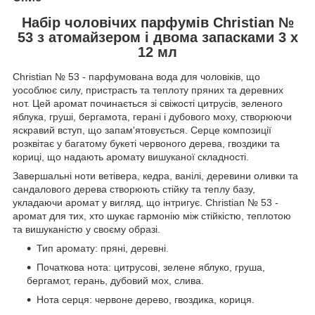
Набір чоловічих парфумів Christian №
53 з атомайзером і двома запасками 3 х
12 мл
Christian № 53 - парфумована вода для чоловіків, що
уособлює силу, пристрасть та теплоту пряних та деревних
нот. Цей аромат починається зі свіжості цитрусів, зеленого
яблука, груші, бергамота, герані і дубового моху, створюючи
яскравий вступ, що запам'ятовується. Серце композиції
розквітає у багатому букеті червоного дерева, гвоздики та
кориці, що надають аромату вишуканої складності.
Завершальні ноти ветівера, кедра, ванілі, деревини оливки та
сандалового дерева створюють стійку та теплу базу,
укладаючи аромат у вигляд, що інтригує. Christian № 53 -
аромат для тих, хто шукає гармонію між стійкістю, теплотою
та вишуканістю у своєму образі.
Тип аромату: пряні, деревні.
Початкова нота: цитрусові, зелене яблуко, груша,
бергамот, герань, дубовий мох, слива.
Нота серця: червоне дерево, гвоздика, кориця.