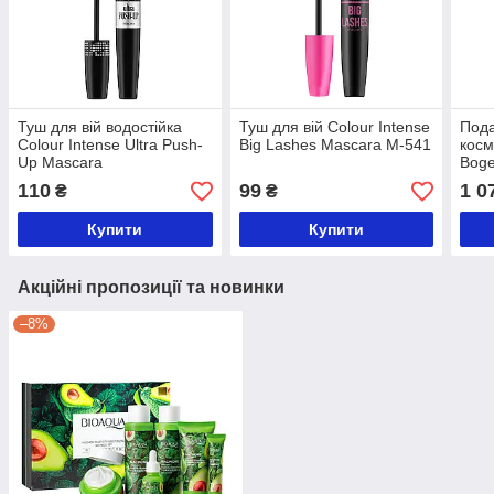
Туш для вій водостійка
Туш для вій Colour Intense
Пода
Colour Intense Ultra Push-
Big Lashes Mascara M-541
косм
Up Mascara
Boge
BG1
110
99
1 0
₴
₴
Купити
Купити
Акційні пропозиції та новинки
–8%