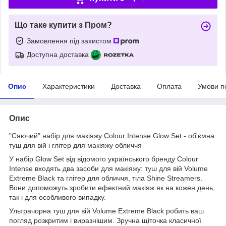
Що таке купити з Пром?
Замовлення під захистом
Доступна доставка
Опис
Характеристики
Доставка
Оплата
Умови п
Опис
"Сяючий" набір для макіяжу Colour Intense Glow Set - об'ємна
туш для вій і глітер для макіяжу обличчя
У набір Glow Set від відомого українського бренду Colour
Intense входять два засоби для макіяжу: туш для вій Volume
Extreme Black та глітер для обличчя, тіла Shine Streamers.
Вони допоможуть зробити ефектний макіяж як на кожен день,
так і для особливого випадку.
Ультрачорна туш для вій Volume Extreme Black робить ваш
погляд розкритим і виразнішим. Зручна щіточка класичної