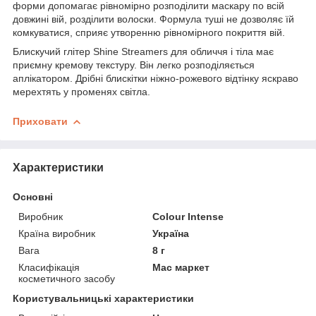
форми допомагає рівномірно розподілити маскару по всій
довжині вій, розділити волоски. Формула туші не дозволяє їй
комкуватися, сприяє утворенню рівномірного покриття вій.
Блискучий глітер Shine Streamers для обличчя і тіла має
приємну кремову текстуру. Він легко розподіляється
аплікатором. Дрібні блискітки ніжно-рожевого відтінку яскраво
мерехтять у променях світла.
Приховати
Характеристики
Основні
Виробник
Colour Intense
Країна виробник
Україна
Вага
8 г
Класифікація
Мас маркет
косметичного засобу
Користувальницькі характеристики