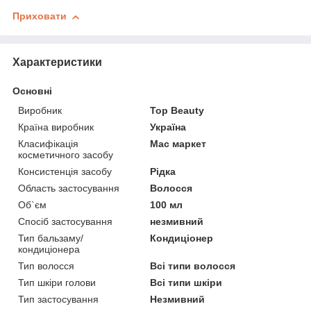
Приховати
Характеристики
Основні
Виробник
Top Beauty
Країна виробник
Україна
Класифікація
Мас маркет
косметичного засобу
Консистенція засобу
Рідка
Область застосування
Волосся
Об`єм
100 мл
Спосіб застосування
незмивний
Тип бальзаму/
Кондиціонер
кондиціонера
Тип волосся
Всі типи волосся
Тип шкіри голови
Всі типи шкіри
Тип застосування
Незмивний