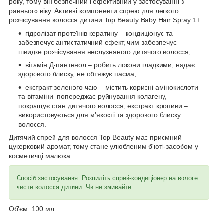
року, тому він безпечний і ефективний у застосуванні з
раннього віку. Активні компоненти спрею для легкого
розчісування волосся дитини Top Beauty Baby Hair Spray 1+:
гідролізат протеїнів кератину – кондиціонує та
забезпечує антистатичний ефект, чим забезпечує
швидке розчісування неслухняного дитячого волосся;
вітамін Д-пантенол – робить локони гладкими, надає
здорового блиску, не обтяжує пасма;
екстракт зеленого чаю – містить корисні амінокислоти
та вітаміни, попереджає руйнування колагену,
покращує стан дитячого волосся; екстракт кропиви –
використовується для м'якості та здорового блиску
волосся.
Дитячий спрей для волосся Top Beauty має приємний
цукерковий аромат, тому стане улюбленим б'юті-засобом у
косметичці малюка.
Спосіб застосування: Розпиліть спрей-кондиціонер на вологе
чисте волосся дитини. Чи не змивайте.
Об'єм: 100 мл