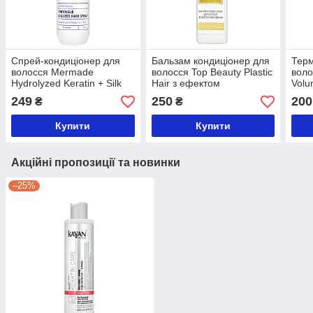
Спрей-кондиціонер для
Бальзам кондиціонер для
Терм
волосся Mermade
волосся Top Beauty Plastic
воло
Hydrolyzed Keratin + Silk
Hair з ефектом
Volu
для легкого розчісування
ламінування 250 мл
підн
249
250
200
₴
₴
150 мл
Купити
Купити
Акційні пропозиції та новинки
–25%