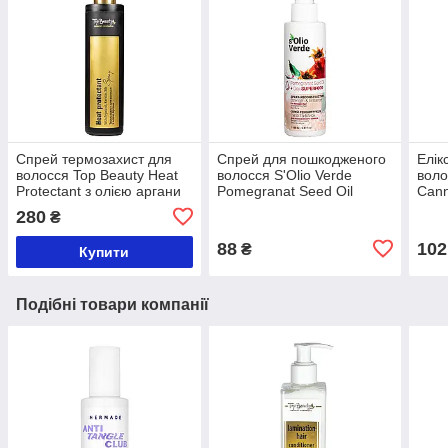
Спрей термозахист для
Спрей для пошкодженого
Елік
волосся Top Beauty Heat
волосся S'Olio Verde
воло
Protectant з олією аргани
Pomegranat Seed Oil
Cann
250 мл
осла
280
₴
мл
88
102
₴
Купити
Подібні товари компанії