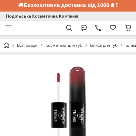
🚚
Безкоштовна доставка від 1000 ₴
❗
Подільська Косметична Компанія
Всі товари
Косметика для губ
Блиск для губ
Блиск