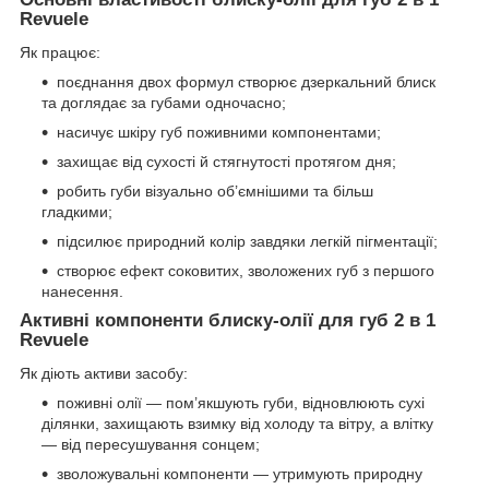
Revuele
Як працює:
поєднання двох формул створює дзеркальний блиск
та доглядає за губами одночасно;
насичує шкіру губ поживними компонентами;
захищає від сухості й стягнутості протягом дня;
робить губи візуально об’ємнішими та більш
гладкими;
підсилює природний колір завдяки легкій пігментації;
створює ефект соковитих, зволожених губ з першого
нанесення.
Активні компоненти блиску-олії для губ 2 в 1
Revuele
Як діють активи засобу:
поживні олії — пом’якшують губи, відновлюють сухі
ділянки, захищають взимку від холоду та вітру, а влітку
— від пересушування сонцем;
зволожувальні компоненти — утримують природну