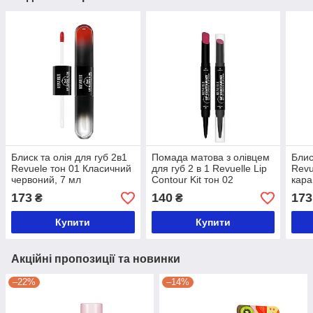
Блиск та олія для губ 2в1
Помада матова з олівцем
Блис
Revuele тон 01 Класичний
для губ 2 в 1 Revuelle Lip
Revu
червоний, 7 мл
Contour Kit тон 02
кара
Малиновий, 1,8
173
140
173
₴
₴
Купити
Купити
Акційні пропозиції та новинки
–22%
–14%