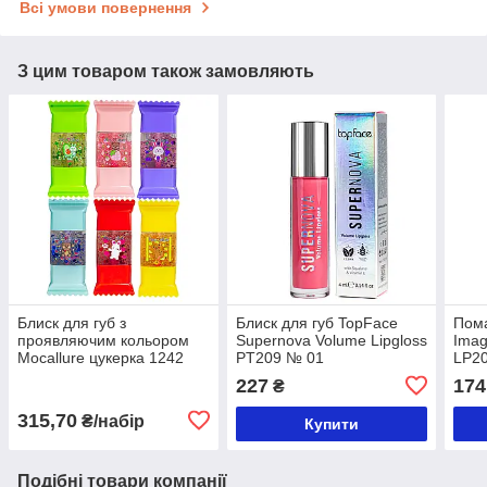
Всі умови повернення
З цим товаром також замовляють
Блиск для губ з
Блиск для губ TopFace
Пома
проявляючим кольором
Supernova Volume Lipgloss
Imag
Mocallure цукерка 1242
PT209 № 01
LP20
(6шт в асортименті)
227
174
₴
315,70
₴/набір
Купити
Подібні товари компанії