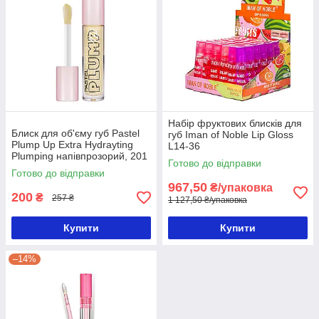
Набір фруктових блисків для
Блиск для об'єму губ Pastel
губ Iman of Noble Lip Gloss
Plump Up Extra Hydrayting
L14-36
Plumping напівпрозорий, 201
Готово до відправки
Royal
Готово до відправки
967,50
₴/упаковка
200
₴
257 ₴
1 127,50 ₴/упаковка
Купити
Купити
–14%