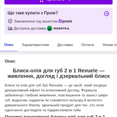
Що таке купити з Пром?
Замовлення під захистом
Доступна доставка
Опис
Характеристики
Доставка
Оплата
Умови п
Опис
Блиск-олія для губ 2 в 1 Revuele —
живлення, догляд і дзеркальний блиск
Блиск та олія для губ 2в1 Revuele — це засіб, який поєднує
декоративний ефект та інтенсивний догляд. Формула
забезпечує глибоке живлення, пом’якшення та захист шкіри
губ, водночас надаючи їм соковитого кольору й вологого
дзеркального блиску. Ідеальний продукт для тих, хто хоче
одночасно доглядати та підкреслювати губи.
Основні властивості блиску-олії для губ 2 в 1