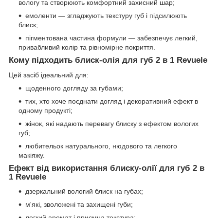
вологу та створюють комфортний захисний шар;
емоленти — згладжують текстуру губ і підсилюють
блиск;
пігментована частина формули — забезпечує легкий,
привабливий колір та рівномірне покриття.
Кому підходить блиск-олія для губ 2 в 1 Revuele
Цей засіб ідеальний для:
щоденного догляду за губами;
тих, хто хоче поєднати догляд і декоративний ефект в
одному продукті;
жінок, які надають перевагу блиску з ефектом вологих
губ;
любительок натурального, нюдового та легкого
макіяжу.
Ефект від використання блиску-олії для губ 2 в
1 Revuele
дзеркальний вологий блиск на губах;
м'які, зволожені та захищені губи;
легкий аромат і приємна текстура;