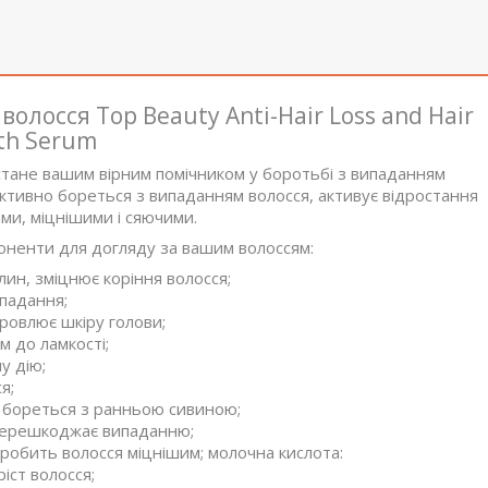
волосся Top Beauty Anti-Hair Loss and Hair
th Serum
 стане вашим вірним помічником у боротьбі з випаданням
ективно бореться з випаданням волосся, активує відростання
ми, міцнішими і сяючими.
оненти для догляду за вашим волоссям:
ин, зміцнює коріння волосся;
падання;
ровлює шкіру голови;
м до ламкості;
у дію;
я;
, бореться з ранньою сивиною;
 перешкоджає випаданню;
 робить волосся міцнішим; молочна кислота:
іст волосся;