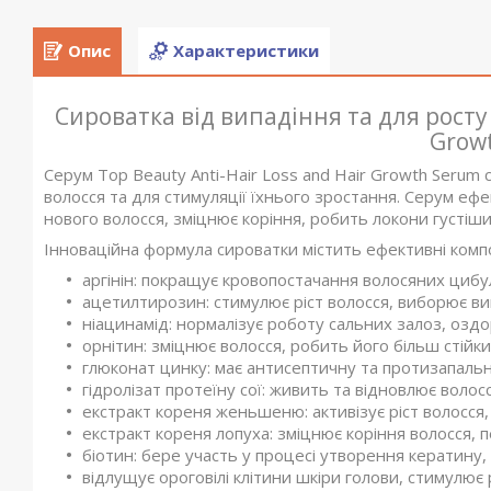
Опис
Характеристики
Сироватка від випадіння та для росту 
Grow
Серум Top Beauty Anti-Hair Loss and Hair Growth Serum
волосся та для стимуляції їхнього зростання. Серум еф
нового волосся, зміцнює коріння, робить локони густіши
Інноваційна формула сироватки містить ефективні комп
аргінін: покращує кровопостачання волосяних цибул
ацетилтирозин: стимулює ріст волосся, виборює ви
ніацинамід: нормалізує роботу сальних залоз, оздо
орнітин: зміцнює волосся, робить його більш стійки
глюконат цинку: має антисептичну та протизапальн
гідролізат протеїну сої: живить та відновлює волосс
екстракт кореня женьшеню: активізує ріст волосся
екстракт кореня лопуха: зміцнює коріння волосся,
біотин: бере участь у процесі утворення кератину,
відлущує ороговілі клітини шкіри голови, стимулює р