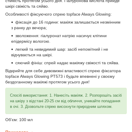
стійкість протягом усього дня. Гіалуронова кислота прийде
шкірі свіжість та сяйво.
Особливості фіксуючого спрею topface Always Glowing:
фіксація до 16 години: макіяж залишається незмінним
з ранку до вечора;
зволоження: гіалуронат натрію насичує клітини
епідермісу вологою.
легкий та невидимий шар: засіб непомітний і не
відчувається на шкірі.
сяючий фініш: спрей надає макіяжу свіжості та сяйва.
Відкрийте для себе дивовижні властивості спрею фіксатора
topface Always Glowing PT573 і будьте впевнені у своєму
бездоганному макіяжі протягом усього дня!
Спосіб використання: 1. Нанесіть макіяж. 2. Розпорошіть засіб
на шкіру з відстані 20-25 см від обличчя, уникайте попадання
в очі. 3. Дозвольте спрею висохнути природним шляхом.
Об'єм: 100 мл