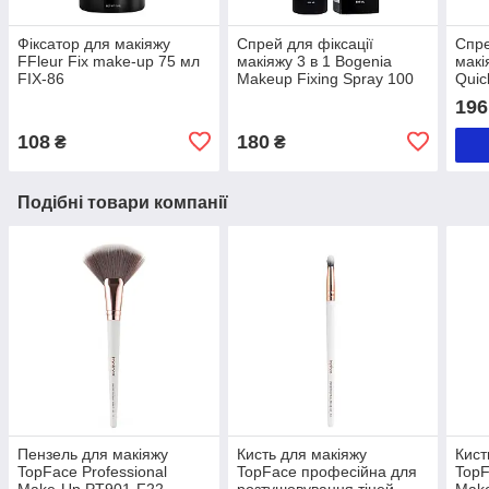
Фіксатор для макіяжу
Спрей для фіксації
Спре
FFleur Fix make-up 75 мл
макіяжу 3 в 1 Bogenia
макі
FIX-86
Makeup Fixing Spray 100
Quic
мл BG660
196
108
180
₴
₴
Подібні товари компанії
Пензель для макіяжу
Кисть для макіяжу
Кист
TopFace Professional
TopFace професійна для
TopF