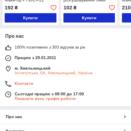
Make-Up PT901-F22
розтушовування тіней
Make
точкова, конічна PT901-
Foun
192
102
210
₴
₴
F14
F20
Купити
Купити
Про нас
100% позитивних з 303 відгуків за рік
Працює з 20.01.2011
м. Хмельницький
Інститутська, 6А, Хмельницький, Україна
Контакти
Сьогодні працює з 08:00 до 17:00
Показати весь графік роботи
Про нас