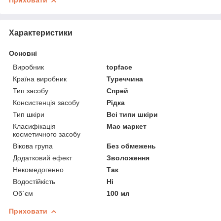
Приховати
Характеристики
Основні
Виробник
topface
Країна виробник
Туреччина
Тип засобу
Спрей
Консистенція засобу
Рідка
Тип шкіри
Всі типи шкіри
Класифікація
Мас маркет
косметичного засобу
Вікова група
Без обмежень
Додатковий ефект
Зволоження
Некомедогенно
Так
Водостійкість
Ні
Об`єм
100 мл
Приховати