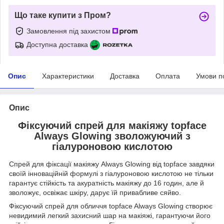
Що таке купити з Пром?
Замовлення під захистом
Доступна доставка
Опис
Характеристики
Доставка
Оплата
Умови п
Опис
Фіксуючий спрей для макіяжу topface
Always Glowing зволожуючий з
гіалуроновою кислотою
Спрей для фіксації макіяжу Always Glowing від topface завдяки
своїй інноваційній формулі з гіалуроновою кислотою не тільки
гарантує стійкість та акуратність макіяжу до 16 годин, але й
зволожує, освіжає шкіру, дарує їй привабливе сяйво.
Фіксуючий спрей для обличчя topface Always Glowing створює
невидимий легкий захисний шар на макіяжі, гарантуючи його