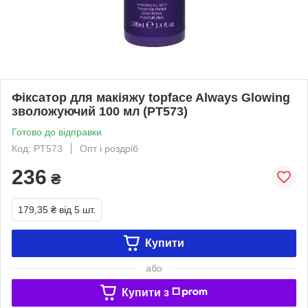
Фіксатор для макіяжу topface Always Glowing
зволожуючий 100 мл (PT573)
Готово до відправки
Код: PT573
Опт і роздріб
236
₴
179,35 ₴
від 5 шт.
Купити
або
Купити з