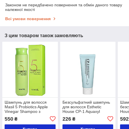
Законом не передбачено повернення та обмін даного товару
належної якості
Всі умови повернення
З цим товаром також замовляють
Шампунь для волосся
Безсульфатний шампунь
Шамп
Masil 5 Probiotics Apple
для волосся Esthetic
безс
Vinegar Shampoo з
House CP-1 Aquaxyl
Hous
яблучним оцтом 300 мл
Complex Intense Moisture
Comp
550
226
592
₴
₴
Shampoo, 100 мл
Sha
Купити
Купити