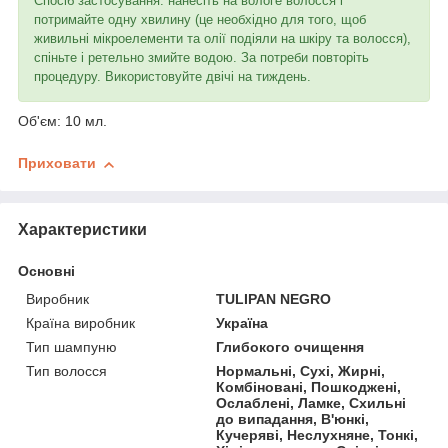
Спосіб застосування: нанесіть на вологе волосся і
потримайте одну хвилину (це необхідно для того, щоб
живильні мікроелементи та олії подіяли на шкіру та волосся),
спіньте і ретельно змийте водою. За потреби повторіть
процедуру. Використовуйте двічі на тиждень.
Об'єм: 10 мл.
Приховати
Характеристики
Основні
Виробник
TULIPAN NEGRO
Країна виробник
Україна
Тип шампуню
Глибокого очищення
Тип волосся
Нормальні, Сухі, Жирні,
Комбіновані, Пошкоджені,
Ослаблені, Ламке, Схильні
до випадання, В'юнкі,
Кучеряві, Неслухняне, Тонкі,