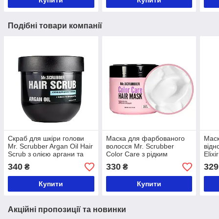
Подібні товари компанії
Скраб для шкіри голови
Маска для фарбованого
Маск
Mr. Scrubber Argan Oil Hair
волосся Mr. Scrubber
відн
Scrub з олією аргани та
Color Care з рідким
Elixi
кератином 250 мл
кератином
Reco
340
330
329
₴
₴
мл
Купити
Купити
Акційні пропозиції та новинки