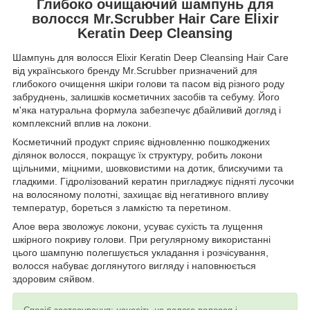
Глибоко очищаючий шампунь для
волосся Mr.Scrubber Hair Care Elixir
Keratin Deep Cleansing
Шампунь для волосся Elixir Keratin Deep Cleansing Hair Care
від українського бренду Mr.Scrubber призначений для
глибокого очищення шкіри голови та пасом від різного роду
забруднень, залишків косметичних засобів та себуму. Його
м'яка натуральна формула забезпечує дбайливий догляд і
комплексний вплив на локони.
Косметичний продукт сприяє відновленню пошкоджених
ділянок волосся, покращує їх структуру, робить локони
щільними, міцними, шовковистими на дотик, блискучими та
гладкими. Гідролізований кератин пригладжує підняті лусочки
на волосяному полотні, захищає від негативного впливу
температур, бореться з ламкістю та перетином.
Алое вера зволожує локони, усуває сухість та лущення
шкірного покриву голови. При регулярному використанні
цього шампуню полегшується укладання і розчісування,
волосся набуває доглянутого вигляду і наповнюється
здоровим сяйвом.