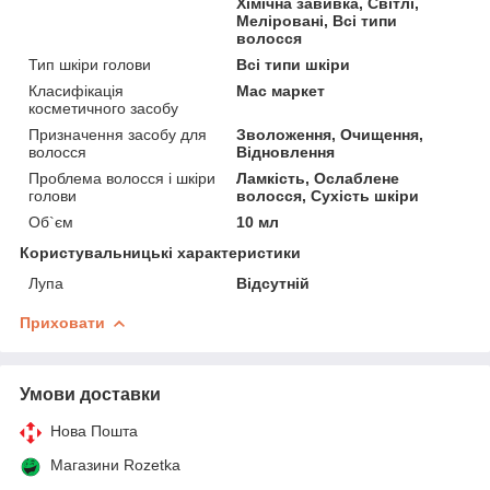
Хімічна завивка, Світлі,
Меліровані, Всі типи
волосся
Тип шкіри голови
Всі типи шкіри
Класифікація
Мас маркет
косметичного засобу
Призначення засобу для
Зволоження, Очищення,
волосся
Відновлення
Проблема волосся і шкіри
Ламкість, Ослаблене
голови
волосся, Сухість шкіри
Об`єм
10 мл
Користувальницькі характеристики
Лупа
Відсутній
Приховати
Умови доставки
Нова Пошта
Магазини Rozetka