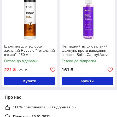
Шампунь для волосся
Пептидний зміцнювальний
захисний Revuele "Тотальний
шампунь проти випадіння
захист", 250 мл
волосся Soika Capixyl Active,
250 мл
Готово до відправки
Готово до відправки
221
161
₴
₴
258 ₴
Купити
Купити
Про нас
100% позитивних з 303 відгуків за рік
Працює з 20.01.2011