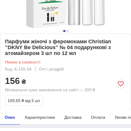
Парфуми жіночі з феромонами Christian
"DKNY Be Delicious" № 04 подарункові з
атомайзером 3 шт по 12 мл
Немає в наявності
Код: K-155-04
Опт і роздріб
156
₴
Мінімальна сума замовлення на сайті — 200 ₴
109,65 ₴
від 5 шт.
Опис
Характеристики
Доставка
Оплата
Умови п