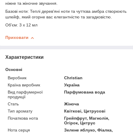
ніжне та жіночне звучання.
Базові ноти: Теплі дерев'яні ноти та чуттєва амбра створюють
шлейф, який огорне вас елегантністю та загадковістю.
Об'єм: 3 х 12 мл
Приховати
Характеристики
Основні
Виробник
Christian
Країна виробник
Україна
Вид парфумерної
Парфумована вода
продукції
Стать
Жіноча
Тип аромату
Квіткові, Цитрусові
Початкова нота
Грейпфрут, Магнолія,
Огірок, Цитрус
Нота серця
Зелене яблуко, Фіалка,