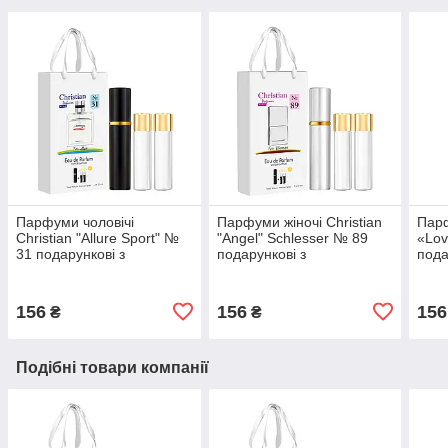
Парфуми чоловічі
Парфуми жіночі Christian
Парф
Christian "Allure Sport" №
"Angel" Schlesser № 89
«Lov
31 подарункові з
подарункові з
пода
атомайзером 3 х 12 мл
атомайзером 3 шт по 12
атом
мл
мл
156
156
156
₴
₴
Подібні товари компанії