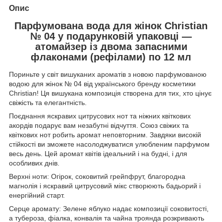
Опис
Парфумована вода для жінок Christian
№ 04 у подарунковій упаковці —
атомайзер із двома запасними
флаконами (рефілами) по 12 мл
Пориньте у світ вишуканих ароматів з новою парфумованою
водою для жінок № 04 від українського бренду косметики
Christian! Ця вишукана композиція створена для тих, хто цінує
свіжість та елегантність.
Поєднання яскравих цитрусових нот та ніжних квіткових
акордів подарує вам незабутні відчуття. Союз свіжих та
квіткових нот робить аромат неповторним. Завдяки високій
стійкості ви зможете насолоджуватися улюбленим парфумом
весь день. Цей аромат квітів ідеальний і на будні, і для
особливих днів.
Верхні ноти: Огірок, соковитий грейпфрут, благородна
магнолія і яскравий цитрусовий мікс створюють бадьорий і
енергійний старт.
Серце аромату: Зелене яблуко надає композиції соковитості,
а тубероза, фіалка, конвалія та чайна троянда розкривають