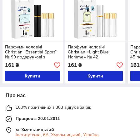
Парфуми чоловічі
Парфуми чоловічі
Парф
Christian "Essential Sport"
Christian «Light Blue
Chri
№ 99 подарункові з
Homme» № 42
45 п
атомайзером 3 х 12 мл
подарункові з
атом
161
161
161
₴
₴
атомайзером 3 шт по 12
мл
Купити
Купити
Про нас
100% позитивних з 303 відгуків за рік
Працює з 20.01.2011
м. Хмельницький
Інститутська, 6А, Хмельницький, Україна