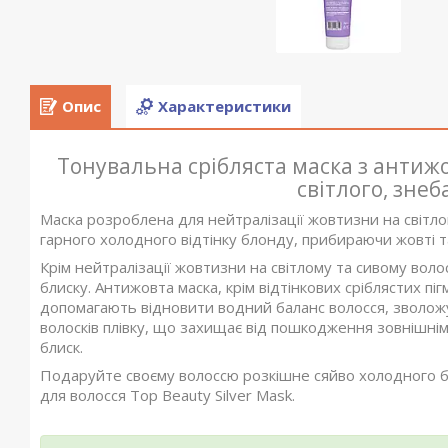
Опис
Характеристики
Тонувальна срібляста маска з антижо
світлого, зне
Маска розроблена для нейтралізації жовтизни на світло
гарного холодного відтінку блонду, прибираючи жовті та
Крім нейтралізації жовтизни на світлому та сивому волос
блиску. Антижовта маска, крім відтінкових сріблястих пі
допомагають відновити водний баланс волосся, зволожу
волосків плівку, що захищає від пошкодження зовнішні
блиск.
Подаруйте своєму волоссю розкішне сяйво холодного б
для волосся Top Beauty Silver Mask.