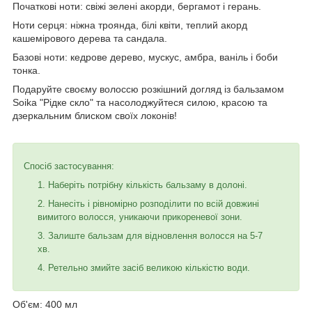
Початкові ноти: свіжі зелені акорди, бергамот і герань.
Ноти серця: ніжна троянда, білі квіти, теплий акорд
кашемірового дерева та сандала.
Базові ноти: кедрове дерево, мускус, амбра, ваніль і боби
тонка.
Подаруйте своєму волоссю розкішний догляд із бальзамом
Soika "Рідке скло" та насолоджуйтеся силою, красою та
дзеркальним блиском своїх локонів!
Спосіб застосування:
Наберіть потрібну кількість бальзаму в долоні.
Нанесіть і рівномірно розподілити по всій довжині
вимитого волосся, уникаючи прикореневої зони.
Залиште бальзам для відновлення волосся на 5-7
хв.
Ретельно змийте засіб великою кількістю води.
Об'єм: 400 мл