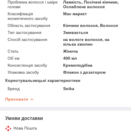
Проблема волосся і шкіри
Ламкість, Посічені кінчики,
голови
Ослаблене волосся
Класифікація
Мас маркет
косметичного засобу
Область застосування
Кінчики волосся, Волосся
Тип застосування
Змивається
Спосіб застосування
на вологе волосся, на
кілька хвилин
Стать
Жіноча
Об`єм
400 мл
Консистенція засобу
Кремоподібна
Упаковка засобу
Флакон з дозатором
Користувальницькі характеристики
Бренд
Soika
Приховати
Умови доставки
Нова Пошта