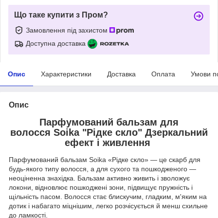
Що таке купити з Пром?
Замовлення під захистом
Доступна доставка
Опис
Характеристики
Доставка
Оплата
Умови п
Опис
Парфумований бальзам для
волосся Soika "Рідке скло" Дзеркальний
ефект і живлення
Парфумований бальзам Soika «Рідке скло» — це скарб для
будь-якого типу волосся, а для сухого та пошкодженого —
неоціненна знахідка. Бальзам активно живить і зволожує
локони, відновлює пошкоджені зони, підвищує пружність і
щільність пасом. Волосся стає блискучим, гладким, м'яким на
дотик і набагато міцнішим, легко розчісується й менш схильне
до ламкості.