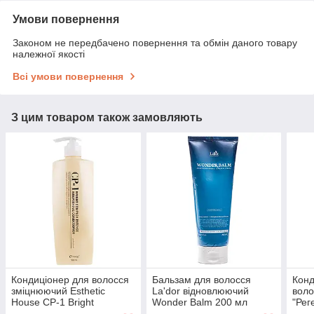
Умови повернення
Законом не передбачено повернення та обмін даного товару
належної якості
Всі умови повернення
З цим товаром також замовляють
Кондиціонер для волосся
Бальзам для волосся
Конд
зміцнюючий Esthetic
La'dor відновлюючий
воло
House CP-1 Bright
Wonder Balm 200 мл
"Рег
Complex Intense 500 мл
обтя