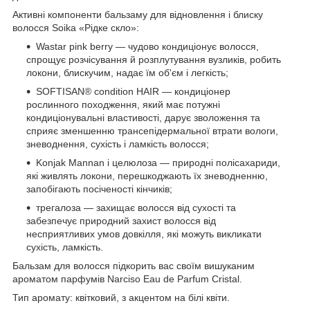
Активні компоненти бальзаму для відновлення і блиску
волосся Soika «Рідке скло»:
Wastar pink berry — чудово кондиціонує волосся,
спрощує розчісування й розплутування вузликів, робить
локони, блискучим, надає їм об'єм і легкість;
SOFTISAN® condition HAIR — кондиціонер
рослинного походження, який має потужні
кондиціонувальні властивості, дарує зволоження та
сприяє зменшенню трансепідермальної втрати вологи,
зневоднення, сухість і ламкість волосся;
Konjak Mannan і целюлоза — природні полісахариди,
які живлять локони, перешкоджають їх зневодненню,
запобігають посіченості кінчиків;
трегалоза — захищає волосся від сухості та
забезпечує природний захист волосся від
несприятливих умов довкілля, які можуть викликати
сухість, ламкість.
Бальзам для волосся підкорить вас своїм вишуканим
ароматом парфумів Narciso Eau de Parfum Cristal.
Тип аромату: квітковий, з акцентом на білі квіти.