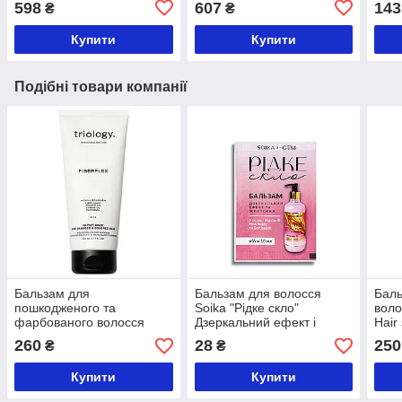
598
607
143
₴
₴
200 
Купити
Купити
Подібні товари компанії
Бальзам для
Бальзам для волосся
Баль
пошкодженого та
Soika "Рідке скло"
воло
фарбованого волосся
Дзеркальний ефект і
Hair
Triology FIBERPLEX 200
живлення пробник 10 мл
ламі
260
28
250
₴
₴
мл
Купити
Купити