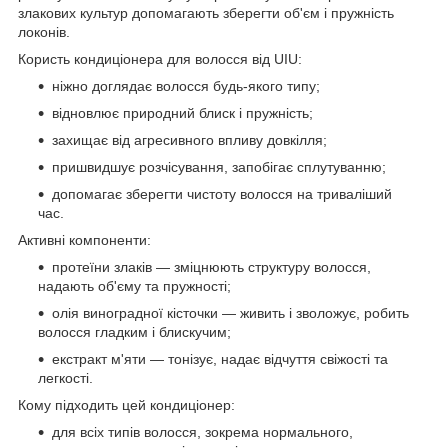
злакових культур допомагають зберегти об'єм і пружність
локонів.
Користь кондиціонера для волосся від UIU:
ніжно доглядає волосся будь-якого типу;
відновлює природний блиск і пружність;
захищає від агресивного впливу довкілля;
пришвидшує розчісування, запобігає сплутуванню;
допомагає зберегти чистоту волосся на триваліший
час.
Активні компоненти:
протеїни злаків — зміцнюють структуру волосся,
надають об'єму та пружності;
олія виноградної кісточки — живить і зволожує, робить
волосся гладким і блискучим;
екстракт м'яти — тонізує, надає відчуття свіжості та
легкості.
Кому підходить цей кондиціонер:
для всіх типів волосся, зокрема нормального,