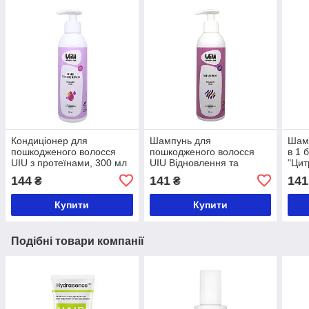
Кондиціонер для
Шампунь для
Шамп
пошкодженого волосся
пошкодженого волосся
в 1 
UIU з протеїнами, 300 мл
UIU Відновлення та
"Цит
захист, 300 мл
жасм
144
141
141
₴
₴
Купити
Купити
Подібні товари компанії