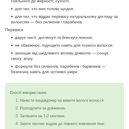
схильного до жирності, сухості;
для тих, хто миє голову щодня;
для тих, хто віддає перевагу натуральному догляду за
волоссям — без силіконів і парабенів.
Переваги:
дарує чисті, доглянуті та блискучі локони;
не обважнює, підходить навіть для тонкого волосся;
захищає від шкідливого впливу довкілля — сонця,
смогу, вітру;
формула без силіконів, парабенів і барвників —
безпечна навіть для чутливої шкіри.
Спосіб використання:
Нанести кондиціонер на вимите вологе волосся.
Розподілити за довжиною.
Залишити на 1-2 хвилини.
Змити теплою водою до повного зникнення піни.