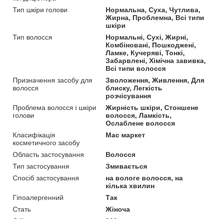
Тип шкіри голови
Нормальна, Суха, Чутлива,
Жирна, Проблемна, Всі типи
шкіри
Тип волосся
Нормальні, Сухі, Жирні,
Комбіновані, Пошкоджені,
Ламке, Кучеряві, Тонкі,
Забарвлені, Хімічна завивка,
Всі типи волосся
Призначення засобу для
Зволоження, Живлення, Для
волосся
блиску, Легкість
розчісування
Проблема волосся і шкіри
Жирність шкіри, Стоншене
голови
волосся, Ламкість,
Ослаблене волосся
Класифікація
Мас маркет
косметичного засобу
Область застосування
Волосся
Тип застосування
Змивається
Спосіб застосування
на вологе волосся, на
кілька хвилин
Гіпоалергенний
Так
Стать
Жіноча