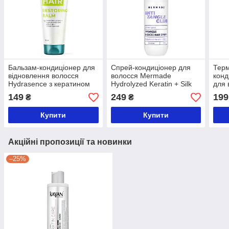
Бальзам-кондиціонер для
Спрей-кондиціонер для
Тер
відновлення волосся
волосся Mermade
конд
Hydrasence з кератином
Hydrolyzed Keratin + Silk
для 
180 мл
для легкого розчісування
Hyal
149
249
199
₴
₴
150 мл
та в
Купити
Купити
Акційні пропозиції та новинки
–25%