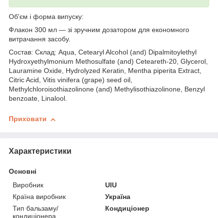
Об'єм і форма випуску:
Флакон 300 мл — зі зручним дозатором для економного
витрачання засобу.
Состав: Склад: Aqua, Cetearyl Alcohol (and) Dipalmitoylethyl
Hydroxyethylmonium Methosulfate (and) Ceteareth-20, Glycerol,
Lauramine Oxide, Hydrolyzed Keratin, Mentha piperita Extract,
Citric Acid, Vitis vinifera (grape) seed oil,
Methylchloroisothiazolinone (and) Methylisothiazolinone, Benzyl
benzoate, Linalool.
Приховати
Характеристики
Основні
Виробник
UIU
Країна виробник
Україна
Тип бальзаму/
Кондиціонер
кондиціонера