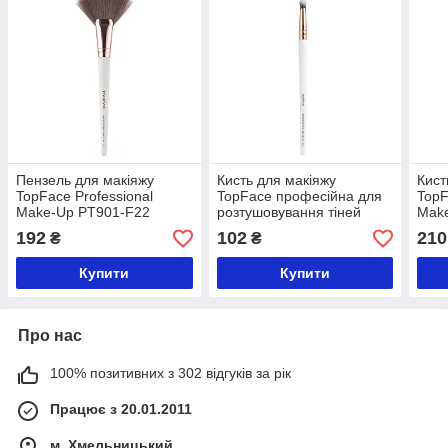
Пензель для макіяжу
Кисть для макіяжу
Кист
TopFace Professional
TopFace професійна для
TopF
Make-Up PT901-F22
розтушовування тіней
Make
точкова, конічна PT901-
Foun
192
102
210
₴
₴
F14
F20
Купити
Купити
Про нас
100% позитивних з 302 відгуків за рік
Працює з 20.01.2011
м. Хмельницький