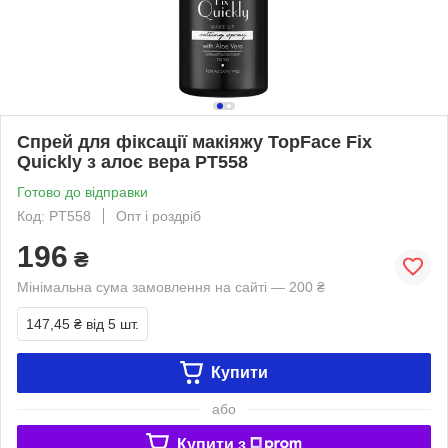
Спрей для фіксації макіяжу TopFace Fix
Quickly з алоє вера PT558
Готово до відправки
Код: PT558
Опт і роздріб
196
₴
Мінімальна сума замовлення на сайті — 200 ₴
147,45 ₴
від 5 шт.
Купити
або
Купити з