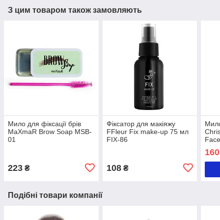
З цим товаром також замовляють
Мило для фіксації брів
Фіксатор для макіяжу
Мило
MaXmaR Brow Soap MSB-
FFleur Fix make-up 75 мл
Chri
01
FIX-86
Face
160
223
108
₴
₴
Подібні товари компанії