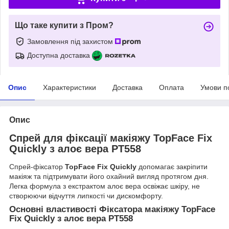
Що таке купити з Пром?
Замовлення під захистом
Доступна доставка
Опис
Характеристики
Доставка
Оплата
Умови п
Опис
Спрей для фіксації макіяжу TopFace Fix
Quickly з алоє вера PT558
Спрей-фіксатор
TopFace Fix Quickly
допомагає закріпити
макіяж та підтримувати його охайний вигляд протягом дня.
Легка формула з екстрактом алоє вера освіжає шкіру, не
створюючи відчуття липкості чи дискомфорту.
Основні властивості Фіксатора макіяжу TopFace
Fix Quickly з алоє вера PT558