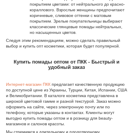
покрытием цветами: от нейтрального до красно-
кораллового. Взрослые женщины предпочитают
коричневые, сливовое оттенки с матовым
покрытием. Зрелые покупательницы выбирают
классические глянцевые помады нейтральных,
но насыщенных цветов.
Следуя этим рекомендациям, можно сделать правильный
выбор и купить опт косметики, которая будет популярной.
Купить помады оптом от ПКК - Быстрый и
удобный заказ
Интернет-магазин ПКК
предлагает качественную продукцию
по доступной цене из Украины, Турции, Китая, Испании, США
и Великобритании. В каталоге косметика представлена в
широкой цветовой гамме и разной текстурой. Заказ можно
оформить на сайте, через электронную почту или по
телефону, которые указаны в контактах. Клиенты могут
выгодно купить помады оптом и в розницу для beauty-
магазинов и салонов красоты.
Мы стремимся к длительному и плодотворному