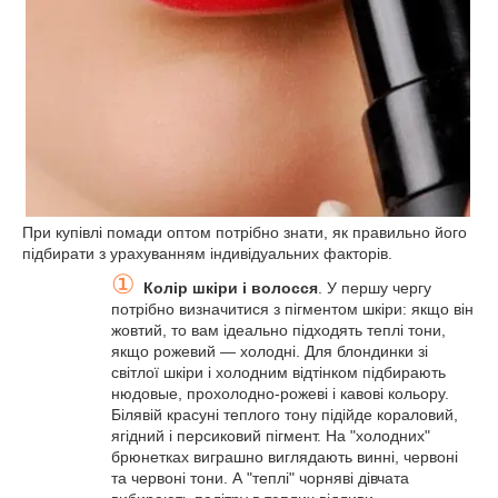
При купівлі помади оптом потрібно знати, як правильно його
підбирати з урахуванням індивідуальних факторів.
①
Колір шкіри і волосся
. У першу чергу
потрібно визначитися з пігментом шкіри: якщо він
жовтий, то вам ідеально підходять теплі тони,
якщо рожевий — холодні. Для блондинки зі
світлої шкіри і холодним відтінком підбирають
нюдовые, прохолодно-рожеві і кавові кольору.
Білявій красуні теплого тону підійде кораловий,
ягідний і персиковий пігмент. На "холодних"
брюнетках виграшно виглядають винні, червоні
та червоні тони. А "теплі" чорняві дівчата