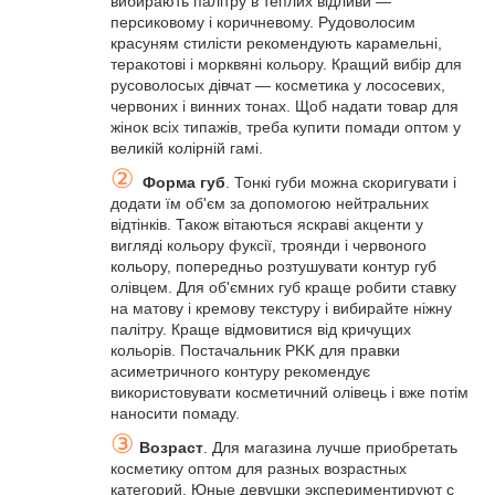
вибирають палітру в теплих відливи —
персиковому і коричневому. Рудоволосим
красуням стилісти рекомендують карамельні,
теракотові і морквяні кольору. Кращий вибір для
русоволосых дівчат — косметика у лососевих,
червоних і винних тонах. Щоб надати товар для
жінок всіх типажів, треба купити помади оптом у
великій колірній гамі.
②
Форма губ
. Тонкі губи можна скоригувати і
додати їм об'єм за допомогою нейтральних
відтінків. Також вітаються яскраві акценти у
вигляді кольору фуксії, троянди і червоного
кольору, попередньо розтушувати контур губ
олівцем. Для об'ємних губ краще робити ставку
на матову і кремову текстуру і вибирайте ніжну
палітру. Краще відмовитися від кричущих
кольорів. Постачальник PKK для правки
асиметричного контуру рекомендує
використовувати косметичний олівець і вже потім
наносити помаду.
③
Возраст
. Для магазина лучше приобретать
косметику оптом для разных возрастных
категорий. Юные девушки экспериментируют с