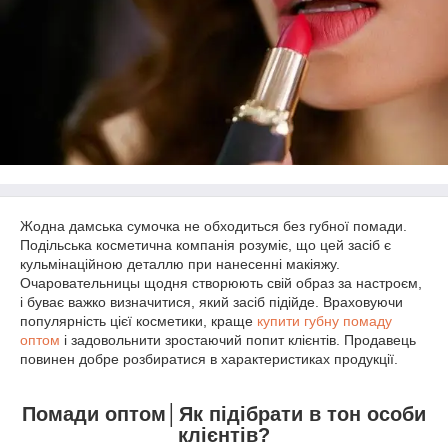
Жодна дамська сумочка не обходиться без губної помади.
Подільська косметична компанія розуміє, що цей засіб є
кульмінаційною деталлю при нанесенні макіяжу.
Очаровательницы щодня створюють свій образ за настроєм,
і буває важко визначитися, який засіб підійде. Враховуючи
популярність цієї косметики, краще
купити губну помаду
оптом
і задовольнити зростаючий попит клієнтів. Продавець
повинен добре розбиратися в характеристиках продукції.
Помади оптом│Як підібрати в тон особи
клієнтів?