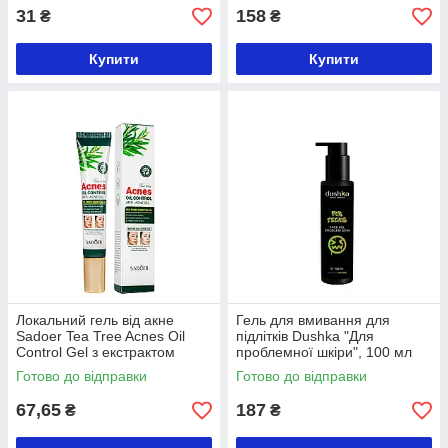
31
158
₴
₴
Купити
Купити
Локальний гель від акне
Гель для вмивання для
Sadoer Tea Tree Acnes Oil
підлітків Dushka "Для
Control Gel з екстрактом
проблемної шкіри", 100 мл
чайного дерева 20 мл
Готово до відправки
Готово до відправки
SD50804
67,65
187
₴
₴