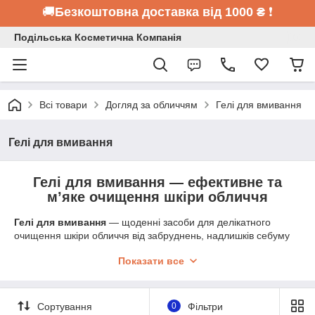
🚚
Безкоштовна доставка від 1000 ₴
❗
Подільська Косметична Компанія
Всі товари
Догляд за обличчям
Гелі для вмивання
Гелі для вмивання
Гелі для вмивання — ефективне та
мʼяке очищення шкіри обличчя
Гелі для вмивання
— щоденні засоби для делікатного
очищення шкіри обличчя від забруднень, надлишків себуму
та макіяжу. Вони допомагають підтримувати свіжість, чистоту
Показати все
й комфорт шкіри без пересушування.
Гелі для вмивання
обличчя
підходять для різних типів шкіри та регулярного
використання.
Сортування
0
Фільтри