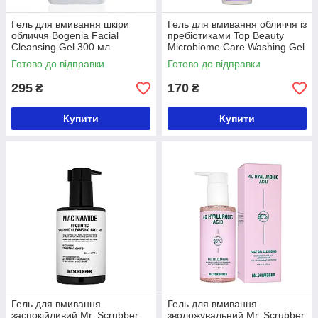
Гель для вмивання шкіри
Гель для вмивання обличчя із
обличчя Bogenia Facial
пребіотиками Top Beauty
Cleansing Gel 300 мл
Microbiome Care Washing Gel
(BG423(001))
100 мл
Готово до відправки
Готово до відправки
295
170
₴
₴
Купити
Купити
Гель для вмивання
Гель для вмивання
заспокійливий Mr. Scrubber
зволожувальний Mr. Scrubber