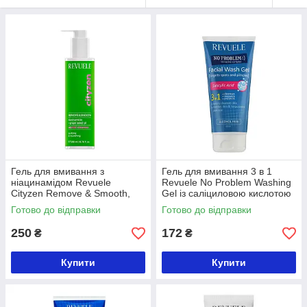
Гель для вмивання з
Гель для вмивання 3 в 1
ніацинамідом Revuele
Revuele No Problem Washing
Cityzen Remove & Smooth,
Gel із саліциловою кислотою
200 мл
200 мл
Готово до відправки
Готово до відправки
250
172
₴
₴
Купити
Купити