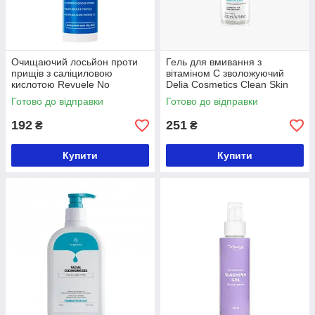
Очищаючий лосьйон проти
Гель для вмивання з
прищів з саліциловою
вітаміном С зволожуючий
кислотою Revuele No
Delia Cosmetics Clean Skin
Problem, 200 мл
200 мл
Готово до відправки
Готово до відправки
192
251
₴
₴
Купити
Купити