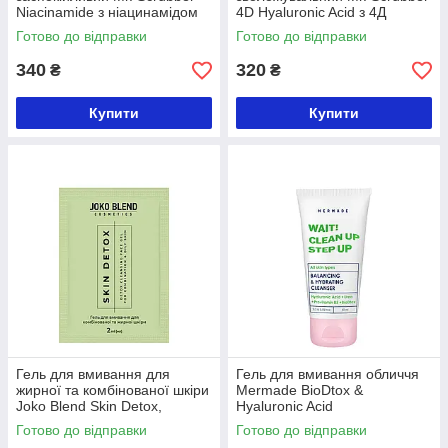
Niacinamide з ніацинамідом
4D Hyaluronic Acid з 4Д
200 ml
гіалуроновою кислотою 150
Готово до відправки
Готово до відправки
мл
340
320
₴
₴
Купити
Купити
Гель для вмивання для
Гель для вмивання обличчя
жирної та комбінованої шкіри
Mermade BioDtox &
Joko Blend Skin Detox,
Hyaluronic Acid
пробник 2 мл
безсульфатний 50 мл
Готово до відправки
Готово до відправки