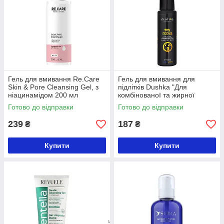
Гель для вмивання Re.Care
Гель для вмивання для
Skin & Pore Cleansing Gel, з
підлітків Dushka "Для
ніацинамідом 200 мл
комбінованої та жирної
шкіри", 100 мл
Готово до відправки
Готово до відправки
239
187
₴
₴
Купити
Купити