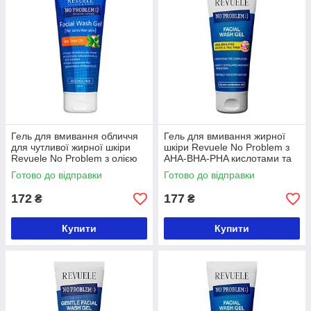
Гель для вмивання обличчя
Гель для вмивання жирної
для чутливої жирної шкіри
шкіри Revuele No Problem з
Revuele No Problem з олією
AHA-BHA-PHA кислотами та
чайного дерева, 200 мл
чайним деревом, 200 мл
Готово до відправки
Готово до відправки
172
177
₴
₴
Купити
Купити