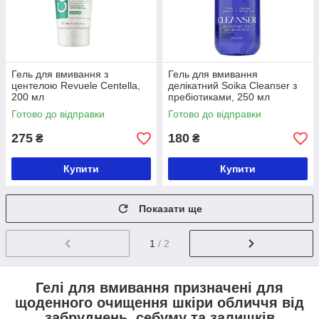
Гель для вмивання з
Гель для вмивання
центелою Revuele Centella,
делікатний Soika Cleanser з
200 мл
пребіотиками, 250 мл
Готово до відправки
Готово до відправки
275
180
₴
₴
Купити
Купити
Показати ще
1
/ 2
Гелі для вмивання призначені для
щоденного очищення шкіри обличчя від
забруднень, себуму та залишків