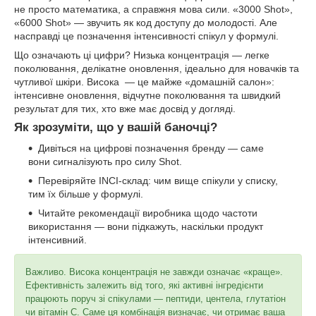
не просто математика, а справжня мова сили. «3000 Shot»,
«6000 Shot» — звучить як код доступу до молодості. Але
насправді це позначення інтенсивності спікул у формулі.
Що означають ці цифри? Низька концентрація — легке
поколювання, делікатне оновлення, ідеально для новачків та
чутливої шкіри. Висока — це майже «домашній салон»:
інтенсивне оновлення, відчутне поколювання та швидкий
результат для тих, хто вже має досвід у догляді.
Як зрозуміти, що у вашій баночці?
Дивіться на цифрові позначення бренду — саме
вони сигналізують про силу Shot.
Перевіряйте INCI-склад: чим вище спікули у списку,
тим їх більше у формулі.
Читайте рекомендації виробника щодо частоти
використання — вони підкажуть, наскільки продукт
інтенсивний.
Важливо. Висока концентрація не завжди означає «краще».
Ефективність залежить від того, які активні інгредієнти
працюють поруч зі спікулами — пептиди, центела, глутатіон
чи вітамін С. Саме ця комбінація визначає, чи отримає ваша