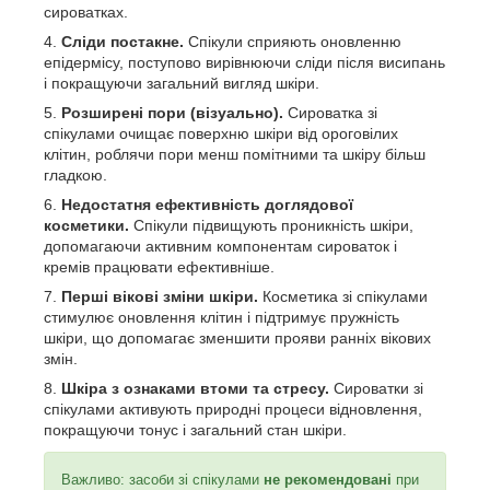
сироватках.
Сліди постакне.
Спікули сприяють оновленню
епідермісу, поступово вирівнюючи сліди після висипань
і покращуючи загальний вигляд шкіри.
Розширені пори (візуально).
Сироватка зі
спікулами очищає поверхню шкіри від ороговілих
клітин, роблячи пори менш помітними та шкіру більш
гладкою.
Недостатня ефективність доглядової
косметики.
Спікули підвищують проникність шкіри,
допомагаючи активним компонентам сироваток і
кремів працювати ефективніше.
Перші вікові зміни шкіри.
Косметика зі спікулами
стимулює оновлення клітин і підтримує пружність
шкіри, що допомагає зменшити прояви ранніх вікових
змін.
Шкіра з ознаками втоми та стресу.
Сироватки зі
спікулами активують природні процеси відновлення,
покращуючи тонус і загальний стан шкіри.
Важливо: засоби зі спікулами
не рекомендовані
при