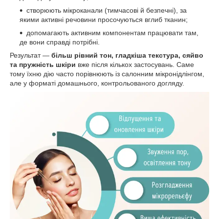
створюють мікроканали (тимчасові й безпечні), за
якими активні речовини просочуються вглиб тканин;
допомагають активним компонентам працювати там,
де вони справді потрібні.
Результат —
більш рівний тон, гладкіша текстура, сяйво
та пружність шкіри
вже після кількох застосувань. Саме
тому їхню дію часто порівнюють із салонним мікронідлінгом,
але у форматі домашнього, контрольованого догляду.