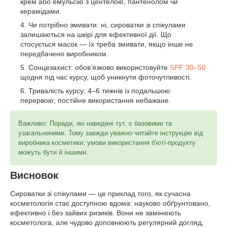
крем або емульсію з центелою, пантенолом чи
керамідами.
Чи потрібно змивати: ні, сироватки зі спікулами
залишаються на шкірі для ефективної дії. Що
стосується масок — їх треба змивати, якщо інше не
передбачено виробником.
Сонцезахист: обов’язково використовуйте
SPF 30–50
щодня під час курсу, щоб уникнути фоточутливості.
Тривалість курсу: 4–6 тижнів із подальшою
перервою; постійне використання небажане.
Важливо: Поради, які наведені тут, є базовими та
узагальненими. Тому завжди уважно читайте інструкцію від
виробника косметики: умови використання б'юті-продукту
можуть бути й іншими.
Висновок
Сироватки зі спікулами — це приклад того, як сучасна
косметологія стає доступною вдома: науково обґрунтовано,
ефективно і без зайвих ризиків. Вони не замінюють
косметолога, але чудово доповнюють регулярний догляд,