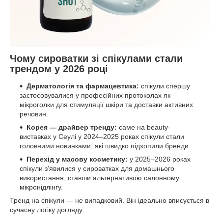
Чому сироватки зі спікулами стали
трендом у 2026 році
Дерматологія та фармацевтика:
спікули спершу
застосовувалися у професійних протоколах як
мікроголки для стимуляції шкіри та доставки активних
речовин.
Корея — драйвер тренду:
саме на beauty-
виставках у Сеулі у 2024–2025 роках спікули стали
головними новинками, які швидко підхопили бренди.
Перехід у масову косметику:
у 2025–2026 роках
спікули зʼявилися у сироватках для домашнього
використання, ставши альтернативою салонному
мікронідлінгу.
Тренд на спікули — не випадковий. Він ідеально вписується в
сучасну логіку догляду: