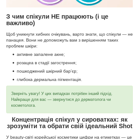
З чим спікули НЕ працюють (і це
важливо)
Щоб уникнути хибних очікувань, варто знати, що спікули — не
панацея. Вони не допоможуть вам з вирішенням таких
проблем шкіри:
активне запалене акне;
розацеа в стадії загострення;
пошкоджений шкірний барʼєр;
глибока дермальна пігментація.
Зверніть увагу! У цих випадках потрібен інший підхід.
Найкраще для вас — звернутися до дерматолога чи
косметолога.
Концентрація спікул у сироватках: як
зрозуміти та обрати свій ідеальний Shot
У beauty-світі корейської косметики цифри на етикетках — це