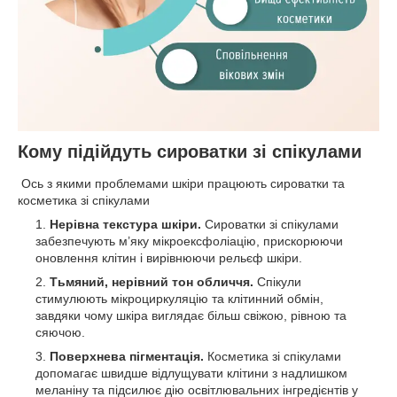
Кому підійдуть сироватки зі спікулами
Ось з якими проблемами шкіри працюють сироватки та
косметика зі спікулами
Нерівна текстура шкіри.
Сироватки зі спікулами
забезпечують м’яку мікроексфоліацію, прискорюючи
оновлення клітин і вирівнюючи рельєф шкіри.
Тьмяний, нерівний тон обличчя.
Спікули
стимулюють мікроциркуляцію та клітинний обмін,
завдяки чому шкіра виглядає більш свіжою, рівною та
сяючою.
Поверхнева пігментація.
Косметика зі спікулами
допомагає швидше відлущувати клітини з надлишком
меланіну та підсилює дію освітлювальних інгредієнтів у