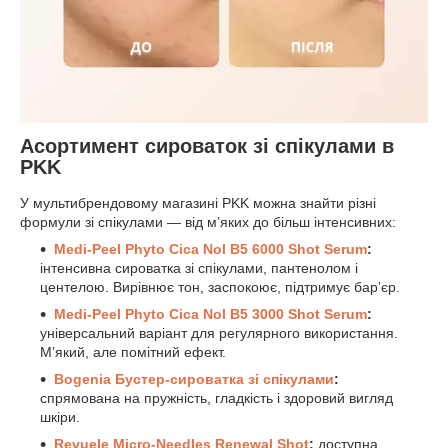
Асортимент сироваток зі спікулами в
PKK
У мультибрендовому магазині PKK можна знайти різні
формули зі спікулами — від мʼяких до більш інтенсивних:
Medi-Peel Phyto Cica Nol B5 6000 Shot Serum
:
інтенсивна сироватка зі спікулами, пантенолом і
центелою. Вирівнює тон, заспокоює, підтримує барʼєр.
Medi-Peel Phyto Cica
Nol B5 3000
Shot Serum
:
універсальний варіант для регулярного використання.
Мʼякий, але помітний ефект.
Bogenia Бустер-сироватка зі спікулами
:
спрямована на пружність, гладкість і здоровий вигляд
шкіри.
Revuele Micro-Needles Renewal Shot
:
доступна