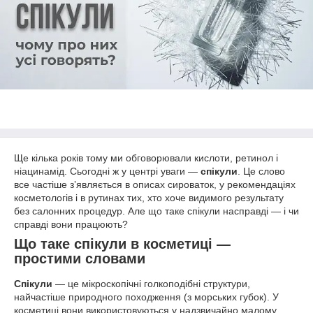
Ще кілька років тому ми обговорювали кислоти, ретинол і
ніацинамід. Сьогодні ж у центрі уваги —
спікули
. Це слово
все частіше зʼявляється в описах сироваток, у рекомендаціях
косметологів і в рутинах тих, хто хоче видимого результату
без салонних процедур. Але що таке спікули насправді — і чи
справді вони працюють?
Що таке спікули в косметиці —
простими словами
Спікули
— це мікроскопічні голкоподібні структури,
найчастіше природного походження (з морських губок). У
косметиці вони використовуються у надзвичайно малому