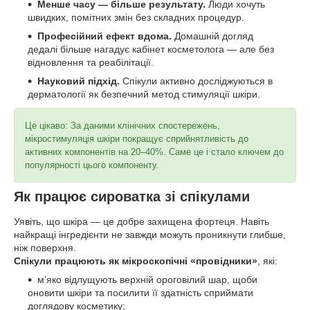
Менше часу — більше результату.
Люди хочуть
швидких, помітних змін без складних процедур.
Професійний ефект вдома.
Домашній догляд
дедалі більше нагадує кабінет косметолога — але без
відновлення та реабілітації.
Науковий підхід.
Спікули активно досліджуються в
дерматології як безпечний метод стимуляції шкіри.
Це цікаво: За даними клінічних спостережень,
мікростимуляція шкіри покращує сприйнятливість до
активних компонентів на 20–40%. Саме це і стало ключем до
популярності цього компоненту.
Як працює сироватка зі спікулами
Уявіть, що шкіра — це добре захищена фортеця. Навіть
найкращі інгредієнти не завжди можуть проникнути глибше,
ніж поверхня.
Спікули працюють як мікроскопічні «провідники»
, які:
мʼяко відлущують верхній ороговілий шар, щоби
оновити шкіри та посилити її здатність сприймати
доглядову косметику;