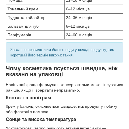
Помада
12–18 місяців
Тональний крем
6–12 місяців
Пудра та хайлайтер
24–36 місяців
Бальзам для губ
6–12 місяців
Парфумерія
24–60 місяців
Загальне правило: чим більше води у складі продукту, тим
коротший його термін використання.
Чому косметика псується швидше, ніж
вказано на упаковці
Навіть найкраща формула з консервантами може зіпсуватися
раніше, якщо її зберігати неправильно.
Контакт з повітрям
Крем у баночці окислюється швидше, ніж продукт у тюбику
або флаконі з помпою.
Сонце та висока температура
Ультрафіолет і тепло руйнують активні інгредієнти —