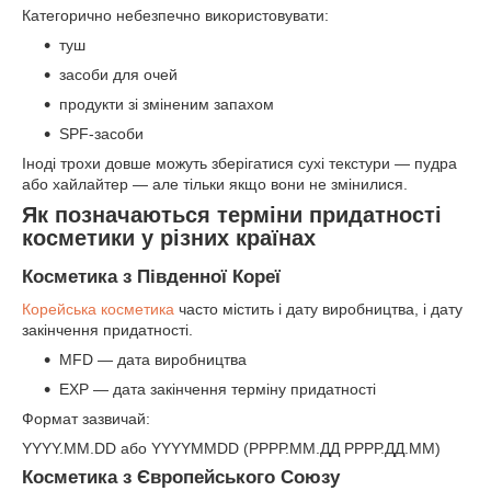
Категорично небезпечно використовувати:
туш
засоби для очей
продукти зі зміненим запахом
SPF-засоби
Іноді трохи довше можуть зберігатися сухі текстури — пудра
або хайлайтер — але тільки якщо вони не змінилися.
Як позначаються терміни придатності
косметики у різних країнах
Косметика з Південної Кореї
Корейська косметика
часто містить і дату виробництва, і дату
закінчення придатності.
MFD — дата виробництва
EXP — дата закінчення терміну придатності
Формат зазвичай:
YYYY.MM.DD або YYYYMMDD (РРРР.ММ.ДД РРРР.ДД.ММ)
Косметика з Європейського Союзу