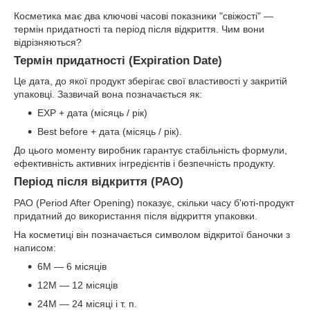
Косметика має два ключові часові показники "свіжості" —
термін придатності та період після відкриття. Чим вони
відрізняються?
Термін придатності (Expiration Date)
Це дата, до якої продукт зберігає свої властивості у закритій
упаковці. Зазвичай вона позначається як:
EXP + дата (місяць / рік)
Best before + дата (місяць / рік).
До цього моменту виробник гарантує стабільність формули,
ефективність активних інгредієнтів і безпечність продукту.
Період після відкриття (PAO)
PAO (Period After Opening) показує, скільки часу б'юті-продукт
придатний до використання після відкриття упаковки.
На косметиці він позначається символом відкритої баночки з
написом:
6M — 6 місяців
12M — 12 місяців
24M — 24 місяці і т. п.