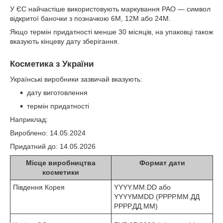
У ЄС найчастіше використовують маркування PAO — символ
відкритої баночки з позначкою 6M, 12M або 24M.
Якщо термін придатності менше 30 місяців, на упаковці також
вказують кінцеву дату зберігання.
Косметика з України
Українські виробники зазвичай вказують:
дату виготовлення
термін придатності
Наприклад:
Вироблено: 14.05.2024
Придатний до: 14.05.2026
Місце виробництва
Формат дати
косметики
Південня Корея
YYYY.MM.DD або
YYYYMMDD (РРРР.ММ.ДД
РРРР.ДД.ММ)