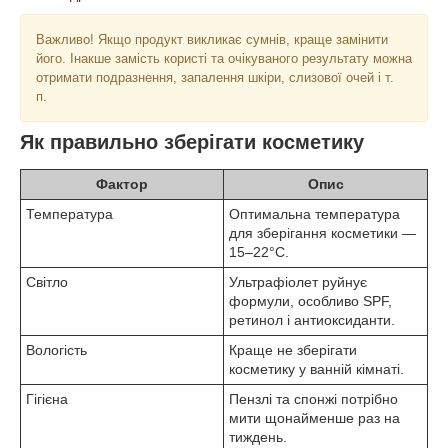
Важливо! Якщо продукт викликає сумнів, краще замінити
його. Інакше замість користі та очікуваного результату можна
отримати подразнення, запалення шкіри, слизової очей і т.
п.
Як правильно зберігати косметику
Фактор
Опис
Температура
Оптимальна температура
для зберігання косметики —
15–22°C.
Світло
Ультрафіолет руйнує
формули, особливо SPF,
ретинол і антиоксиданти.
Вологість
Краще не зберігати
косметику у ванній кімнаті.
Гігієна
Пензлі та спонжі потрібно
мити щонайменше раз на
тиждень.