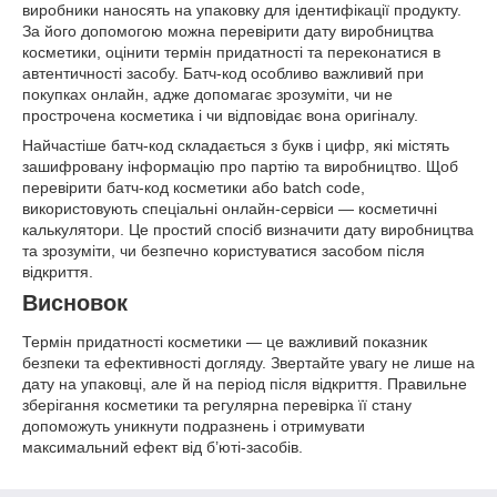
виробники наносять на упаковку для ідентифікації продукту.
За його допомогою можна перевірити дату виробництва
косметики, оцінити термін придатності та переконатися в
автентичності засобу. Батч-код особливо важливий при
покупках онлайн, адже допомагає зрозуміти, чи не
прострочена косметика і чи відповідає вона оригіналу.
Найчастіше батч-код складається з букв і цифр, які містять
зашифровану інформацію про партію та виробництво. Щоб
перевірити батч-код косметики або batch code,
використовують спеціальні онлайн-сервіси — косметичні
калькулятори. Це простий спосіб визначити дату виробництва
та зрозуміти, чи безпечно користуватися засобом після
відкриття.
Висновок
Термін придатності косметики — це важливий показник
безпеки та ефективності догляду. Звертайте увагу не лише на
дату на упаковці, але й на період після відкриття. Правильне
зберігання косметики та регулярна перевірка її стану
допоможуть уникнути подразнень і отримувати
максимальний ефект від б’юті-засобів.