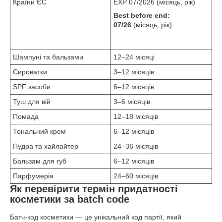
Країни ЄС
EXP 07/2026 (місяць, рік)
Best before end:
07/26
(місяць, рік)
Шампуні та бальзами
12–24 місяці
Сироватки
3–12 місяців
SPF засоби
6–12 місяців
Туш для вій
3–6 місяців
Помада
12–18 місяців
Тональний крем
6–12 місяців
Пудра та хайлайтер
24–36 місяців
Бальзам для губ
6–12 місяців
Парфумерія
24–60 місяців
Як перевірити термін придатності
косметики за batch code
Батч-код косметики — це унікальний код партії, який