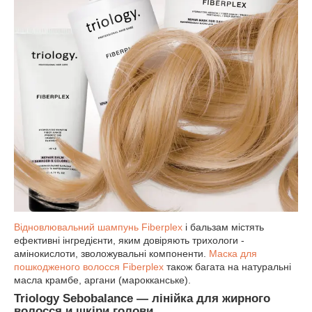
Відновлювальний шампунь Fiberplex
і бальзам містять
ефективні інгредієнти, яким довіряють трихологи -
амінокислоти, зволожувальні компоненти.
Маска для
пошкодженого волосся Fiberplex
також багата на натуральні
масла крамбе, аргани (марокканське).
Triology Sebobalance — лінійка для жирного
волосся и шкіри голови