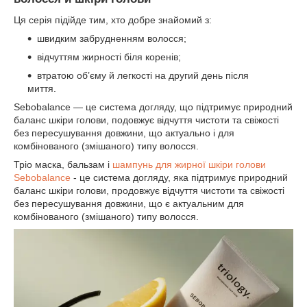
Ця серія підійде тим, хто добре знайомий з:
швидким забрудненням волосся;
відчуттям жирності біля коренів;
втратою об’єму й легкості на другий день після
миття.
Sebobalance — це система догляду, що підтримує природний
баланс шкіри голови, подовжує відчуття чистоти та свіжості
без пересушування довжини, що актуально і для
комбінованого (змішаного) типу волосся.
Тріо маска, бальзам і
шампунь для жирної шкіри голови
Sebobalance
- це система догляду, яка підтримує природний
баланс шкіри голови, продовжує відчуття чистоти та свіжості
без пересушування довжини, що є актуальним для
комбінованого (змішаного) типу волосся.