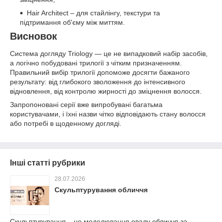
Hair Architect – для стайлінгу, текстури та
підтримання об'єму між миттям.
Висновок
Система догляду Triology — це не випадковий набір засобів,
а логічно побудовані трилогії з чітким призначенням.
Правильний вибір трилогії допоможе досягти бажаного
результату: від глибокого зволоження до інтенсивного
відновлення, від контролю жирності до зміцнення волосся.
Запропоновані серії вже випробувані багатьма
користувачами, і їхні назви чітко відповідають стану волосся
або потребі в щоденному догляді.
Інші статті рубрики
28.07.2026
Скульптурування обличчя
Скульптурування – це моделювання овалу обличчя за