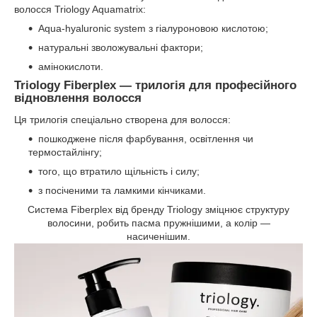
волосся Triology Aquamatrix:
Aqua-hyaluronic system з гіалуроновою кислотою;
натуральні зволожувальні фактори;
амінокислоти.
Triology Fiberplex — трилогія для професійного
відновлення волосся
Ця трилогія спеціально створена для волосся:
пошкоджене після фарбування, освітлення чи
термостайлінгу;
того, що втратило щільність і силу;
з посіченими та ламкими кінчиками.
Система Fiberplex від бренду Triology зміцнює структуру
волосини, робить пасма пружнішими, а колір —
насиченішим.