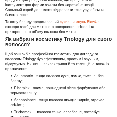
інструмент для форми зачіски без жорсткої фіксації.
Сольовий спрей допоможе підкреслити текстуру, об'єм та
блиск волосся.
Також у бренду представлений
сухий шампунь BlowUp
–
експерс-засіб для миттєвого повернення свіжості та
прикореневого об'єму волосся без миття.
Як вибрати косметику Triology для свого
волосся?
Щоб ваш вибір професійної косметики для догляду за
волоссям Triology був ефективним, простим і зручним,
підсумуємо. Нижче — список трилогій та колекцій, а також їх
призначення:
Aquamatrix - якщо волосся сухе, ламке, тьмяне, без
блиску;
Fiberplex - пасма, пошкоджені після фарбування або
термостайлінгу;
Sebobalance - якщо волосся швидко жирніє, втрачає
свіжість;
Trichomax — волосся тонке, ослаблене, потребує
зміцнення;