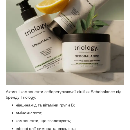
Активні компоненти себорегулюючої лінійки Sebobalance від
бренду Triology:
ніацинамід та вітаміни групи В;
амінокислоти;
компоненти, що зволожують;
ефірні олії лимона та евкаліпта.