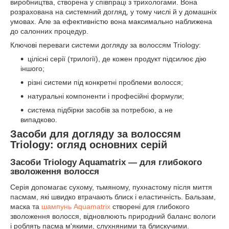
виробництва, створена у співпраці з трихологами. Вона
розрахована на системний догляд, у тому числі й у домашніх
умовах. Але за ефективністю вона максимально наближена
до салонних процедур.
Ключові переваги системи догляду за волоссям Triology:
цілісні серії (трилогії), де кожен продукт підсилює дію
іншого;
різні системи під конкретні проблеми волосся;
натуральні компоненти і професійні формули;
система підбірки засобів за потребою, а не
випадково.
Засоби для догляду за волоссям
Triology: огляд основних серій
Засоби Triology Aquamatrix — для глибокого
зволоження волосся
Серія допомагає сухому, тьмяному, пухнастому після миття
пасмам, які швидко втрачають блиск і еластичність. Бальзам,
маска та
шампунь Aquamatrix
створені для глибокого
зволоження волосся, відновлюють природний баланс вологи
і роблять пасма м'якими, слухняними та блискучими.