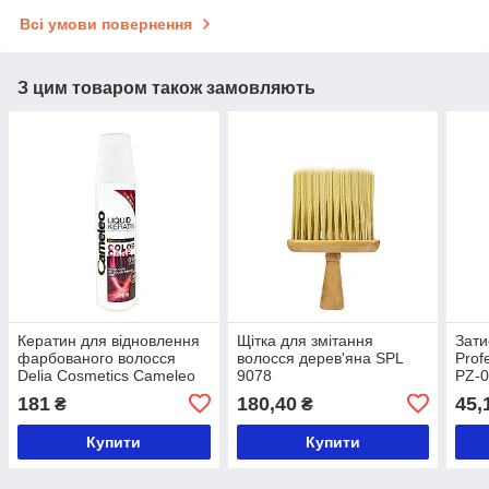
Всі умови повернення
З цим товаром також замовляють
Кератин для відновлення
Щітка для змітання
Зати
фарбованого волосся
волосся дерев'яна SPL
Prof
Delia Cosmetics Cameleo
9078
PZ-
Захист кольору 150 мл
181
180,40
45,
₴
₴
Купити
Купити