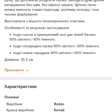
ручці, що допомагає розділяти пасма. Виходить дуже дрібне
мелірування без швів, без ефекту смужок. Щіткою легко
можна виконати плавні переходи, розтяжку кольору і інші
техніки фарбування
Виготовлена з міцного гіпоалергенного пластика.
Особливості та результат застосування:
поділ пасом в прикореневій зоні дає чіткий баланс
60% світлого і 40% темного;
поділ посередині пасма 50% світлого і 50% темного;
поділ нижче середини 40% світлого і 60% темного.
Довжина: 25,5 см
Приховати
Характеристики
Основні
Виробник
Robin
Країна виробник
Китай