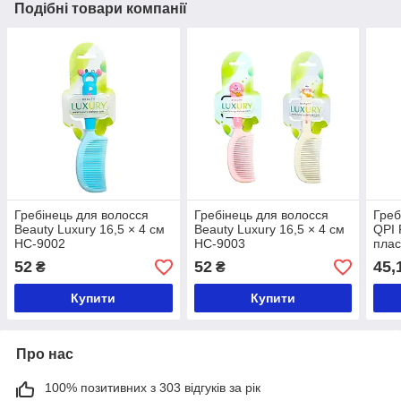
Подібні товари компанії
Гребінець для волосся
Гребінець для волосся
Греб
Beauty Luxury 16,5 × 4 см
Beauty Luxury 16,5 × 4 см
QPI 
HC-9002
HC-9003
плас
010
52
52
45,
₴
₴
Купити
Купити
Про нас
100% позитивних з 303 відгуків за рік