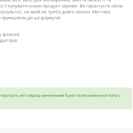
ості купувати кожен продукт окремо. Ви гарантуєте своїм
результат, на який не треба довго чекати. Миттєва
 принципом діє ця формула!
 флаконі;
дратора;
і протріть нігті перед нанесенням бази і після нанесення топа з