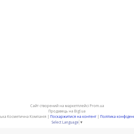
Сайт створений на маркетплейсі
Prom.ua
Продавець на Bigl.ua
Подільська Косметична Компанія |
Поскаржитися на контент
|
Політика конфіден
Select Language
▼