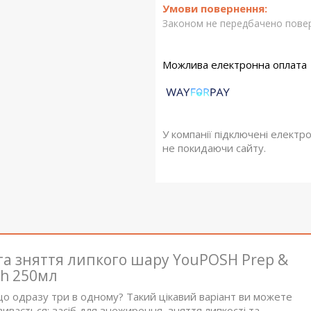
Законом не передбачено повер
У компанії підключені електр
не покидаючи сайту.
 та зняття липкого шару YouPOSH Prep &
sh 250мл
що одразу три в одному? Такий цікавий варіант ви можете
вається: засіб для знежирення, зняття липкості та