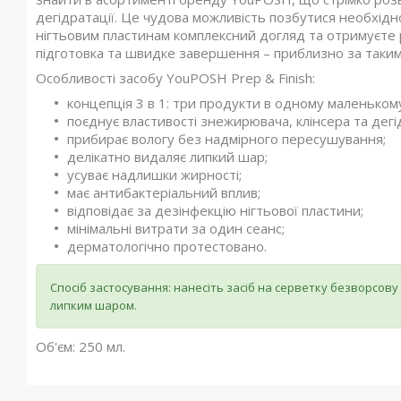
дегідратації. Це чудова можливість позбутися необхідн
нігтьовим пластинам комплексний догляд та отримуєте 
підготовка та швидке завершення – приблизно за таким
Особливості засобу YouPOSH Prep & Finish:
концепція 3 в 1: три продукти в одному маленькому
поєднує властивості знежирювача, клінсера та дегі
прибирає вологу без надмірного пересушування;
делікатно видаляє липкий шар;
усуває надлишки жирності;
має антибактеріальний вплив;
відповідає за дезінфекцію нігтьової пластини;
мінімальні витрати за один сеанс;
дерматологічно протестовано.
Спосіб застосування: нанесіть засіб на серветку безворсову 
липким шаром.
Об'єм: 250 мл.