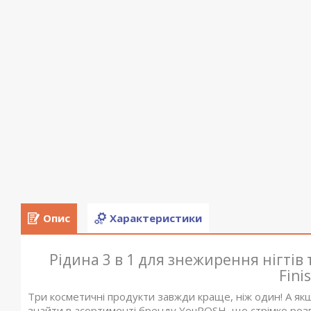
Опис
Характеристики
Рідина 3 в 1 для знежирення нігтів
Fini
Три косметичні продукти завжди краще, ніж один! А як
знайти в асортименті бренду YouPOSH, що стрімко розви