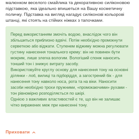
малюнком веселого смайлика та декоративною силіконовою
підставкою, яка ідеально впишеться на Вашу косметичну
поличку. Підставка на вигляд нагадує силіконові кольорові
штанці, які стоять на стійких ніжках з тапочками.
Перед використанням змочіть водою, внаслідок чого він
збільшиться приблизно вдвічі. Потім необхідно промокнути
серветкою або віджати. Ступенем віджиму можна регулювати
густину нанесення тонального крему: він не повинен бути
мокрим, лише злегка вологим. Вологіший спонж наносить
тонший тон і знижує витрату засобу.
Використовуйте круглу основу для нанесення тону на основні
ділянки - лоб, вилиці та підборіддя, а загострений бік - для
нанесення тону навколо носа, рота та на віки. Наносити
засоби необхідно трохи пружними, «промокаючими» рухами -
тон рівномірно розподіляється по шкірі.
Однією з важливих властивостей є те, що він не залишає
чітко виражених меж при нанесенні тону.
Приховати