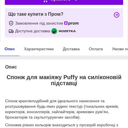
Що таке купити з Пром?
Замовлення під захистом
Доступна доставка
Опис
Характеристики
Доставка
Оплата
Умови п
Опис
Спонж для макіяжу Puffy на силіконовій
підставці
Спонж краплеподібний для ідеального нанесення та
розтушовування будь-яких рідких текстур (тональних кремів,
коректорів, консиллерів, хайлайтерів, кремових рум'ян,
бронзаторів та скульптуруючих засобів).
Спонжик різних кольорів знаходиться у прозорій коробочці з