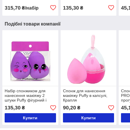
315,70
135,30
45,
₴/набір
₴
Подібні товари компанії
Набір спонжиком для
Спонж для нанесення
Спон
нанесення макіяжу 2
макіяжу Puffy в капсулі,
PRO
штуки Puffy фігурний і
Крапля
прог
крапля в коробці 4860
смуг
135,30
90,20
45,
₴
₴
Купити
Купити