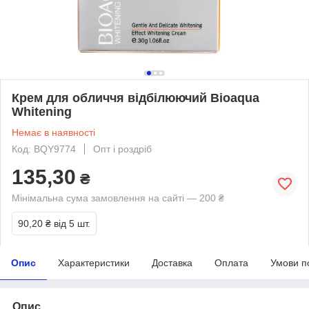
Крем для обличчя відбілюючий Bioaqua
Whitening
Немає в наявності
Код: BQY9774
Опт і роздріб
135,30
₴
Мінімальна сума замовлення на сайті — 200 ₴
90,20 ₴
від 5 шт.
Опис
Характеристики
Доставка
Оплата
Умови п
Опис