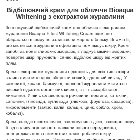
Відбілюючий крем для обличчя Bioaqua
Whitening з екстрактом журавлини
Зволожуючий відбілюючий крем для обличчя з екстрактом
журавлини Bioaqua Effect Whitening Cream
відмінно
вбирається в шкіру не залишаючи жирного блиску. Вітамін Е,
що міститься в журавлині ефективно пом'якшує шкіру. Крем
запобігає появі глибоких зморшок, згладжує мімічні зморшки,
повертає шкірі пружність і сяйво, відбілює шкіру від жовтих
плям.
Крем з екстрактом журавлини підходить для всіх типів шкіри
залишатися молодою, зберегти свіжий, здоровий вигляд. У
соковитої, кислої, блискучої, червоної журавлини міститься
високий відсоток органічних кислот, в т. ч. аскорбінової і
лимонної. У ній є флавоноїдні речовини, пектини, катехіни,
сапоніни, глікозиди, вуглеводи (глюкоза, фруктоза, сахароза),
мікроелементи (залізо, калій, кальцій, цинк, срібло, хром,
кобальт).
Крем володіє освітлюючою, зволожуючою дією, захищає шкіру
її від впливу агресивного навколишнього середовища,
попереджає поява пігментних плям, роблячи шкіру
еластичною і гладкою. Зволожує шкіру, відбілює, зменшуючи