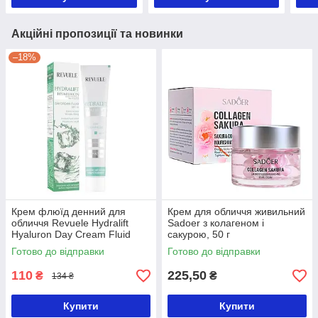
Акційні пропозиції та новинки
–18%
Крем флюїд денний для
Крем для обличчя живильний
обличчя Revuele Hydralift
Sadoer з колагеном і
Hyaluron Day Cream Fluid
сакурою, 50 г
SPF 15, 50 мл
Готово до відправки
Готово до відправки
110
225,50
₴
₴
134 ₴
Купити
Купити