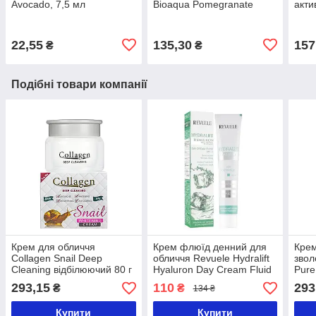
Avocado, 7,5 мл
Bioaqua Pomegranate
акти
Fresh Water BQY6049
вугі
22,55
135,30
157
₴
₴
Подібні товари компанії
Крем для обличчя
Крем флюїд денний для
Крем
Collagen Snail Deep
обличчя Revuele Hydralift
звол
Cleaning відбілюючий 80 г
Hyaluron Day Cream Fluid
Pure
SPF 15, 50 мл
293,15
110
293
₴
₴
134 ₴
Купити
Купити