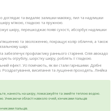
но доглядає та видаляє залишки макіяжу, пил та надлишки
 шкіру м'якою, гладкою та пружною.
ожує шкіру, перешкоджає появі сухості, абсорбує надлишки
ом'якшенню та зволоженню, покращує колір обличчя, а також
базальному шарі.
 та забезпечує профілактику раннього старіння. Олія авокадо
кшують огрубілу, шорстку шкіру, роблять її гладкою.
ний ефект. Усі помічають, як ви стали гарнішими. Дрібні
. Роздратування, висипання та лущення проходять. Лінійка
іньте, нанесіть на шкіру, помасажуйте та змийте теплою водою.
ию. Уникаючи області навколо очей, кінчиками пальців
інчиками пальців.