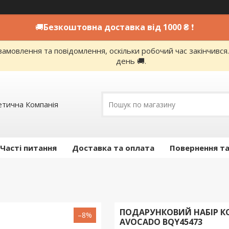
🚚
Безкоштовна доставка від 1000 ₴
❗
амовлення та повідомлення, оскільки робочий час закінчивс
день 🚚.
етична Компанія
Часті питання
Доставка та оплата
Повернення та
ПОДАРУНКОВИЙ НАБІР К
–8%
AVOCADO BQY45473