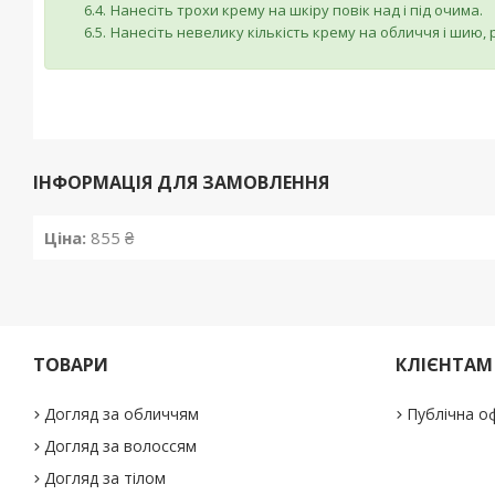
Нанесіть трохи крему на шкіру повік над і під очима.
Нанесіть невелику кількість крему на обличчя і шию,
ІНФОРМАЦІЯ ДЛЯ ЗАМОВЛЕННЯ
Ціна:
855 ₴
ТОВАРИ
КЛІЄНТАМ
Догляд за обличчям
Публічна о
Догляд за волоссям
Догляд за тілом