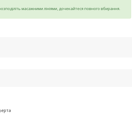
 розподіліть масажними лініями, дочекайтеся повного вбирання.
ферта