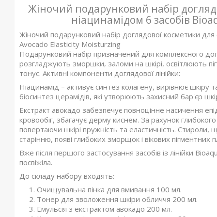
Жіночий подарунковий набір доглядо
ніацинамідом 6 засобів Bioaq
Жіночий подарунковий набір доглядової косметики для о
Avocado Elasticity Moisturzing
Подарунковий набір призначений для комплексного дог
розгладжують зморшки, заломи на шкірі, освітлюють пі
тонус. Активні компоненти доглядової лінійки:
Ніацинамід – активує синтез колагену, вирівнює шкіру т
біосинтез церамідів, які утворюють захисний бар'єр 
Екстракт авокадо забезпечує повноцінне насичення еп
кровообіг, збагачує дерму киснем. За рахунок глибоког
повертаючи шкірі пружність та еластичність. Стироли, 
старінню, появі глибоких зморщок і вікових пігментних п
Вже після першого застосування засобів із лінійки Bioa
посвіжіла.
До складу набору входять:
Очищувальна пінка для вмивання 100 мл.
Тонер для зволоження шкіри обличчя 200 мл.
Емульсія з екстрактом авокадо 200 мл.