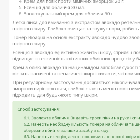
Крем для повік проти мімічних зморщок 20 г.
Есенція для обличчя 30 мл.
Зволожувальний крем для обличчя 50 г.
Легка пінка для вмивання з екстрактом авокадо ретель
шкірного жиру. Глибоко очищає та звужує пори, робить
Тонер Bioaqua на основі екстракту авокадо чудово звол
шкірного жиру.
Есенція з авокадо ефективно живить шкіру, сприяє її п
підвищує інтенсивність клітинних обмінних процесів у 
Крем з олією авокадо та ніацинамідом запобігає сухості
містить насичені та ненасичені жирні кислоти, які пом'я
При регулярному застосуванні досягається накопичуваль
зморшки вирівнюються, глибокі стають менш помітними
підходить для будь-якого типу шкіри.
Спосіб застосування:
Зволожте обличчя. Видавіть трохи пінки на руки і сп
Нанесіть необхідну кількість тонера на обличчя та ш
обережно вбийте залишки засобу в шкіру.
Нанесіть есенцію, легко торкаючись поверхні шкіри к