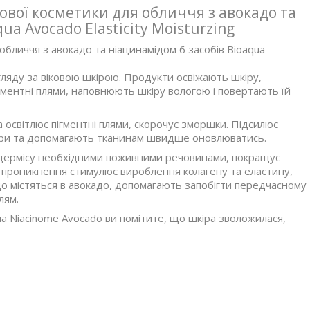
вої косметики для обличчя з авокадо та
ua Avocado Elasticity Moisturzing
бличчя з авокадо та ніацинамідом 6 засобів Bioaqua
ляду за віковою шкірою. Продукти освіжають шкіру,
гментні плями, наповнюють шкіру вологою і повертають їй
а освітлює пігментні плями, скорочує зморшки. Підсилює
шкіри та допомагають тканинам швидше оновлюватись.
ідермісу необхідними поживними речовинами, покращує
о проникнення стимулює вироблення колагену та еластину,
що містяться в авокадо, допомагають запобігти передчасному
лям.
qua Niacinome Avocado ви помітите, що шкіра зволожилася,