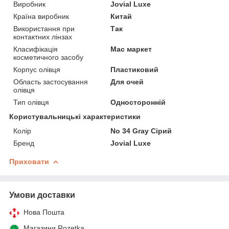
Виробник
Jovial Luxe
Країна виробник
Китай
Використання при
Так
контактних лінзах
Класифікація
Мас маркет
косметичного засобу
Корпус олівця
Пластиковий
Область застосування
Для очей
олівця
Тип олівця
Односторонній
Користувальницькі характеристики
Колір
No 34 Gray Сірий
Бренд
Jovial Luxe
Приховати
Умови доставки
Нова Пошта
Магазини Rozetka