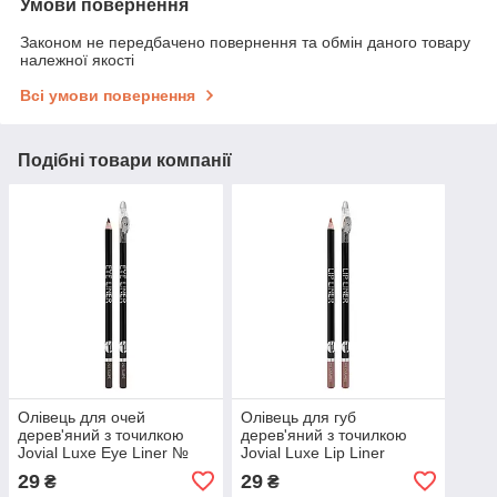
Умови повернення
Законом не передбачено повернення та обмін даного товару
належної якості
Всі умови повернення
Подібні товари компанії
Олівець для очей
Олівець для губ
дерев'яний з точилкою
дерев'яний з точилкою
Jovial Luxe Eye Liner №
Jovial Luxe Lip Liner
202 Матовий Taupe Сіро-
29
29
₴
₴
коричневий