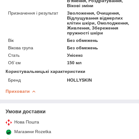
В'янення, Роздратування,
Вікові зміни
Призначення і результат
Зволоження, Очищення,
Відлущування відмерлих
клітин шкіри, Омолодження,
Живлення, Збереження
пружності шкіри
Вік
Без обмежень
Вікова група
Без обмежень
Стать
Унісекс
Об`єм
150 мл
Користувальницькі характеристики
Бренд
HOLLYSKIN
Приховати
Умови доставки
Нова Пошта
Магазини Rozetka