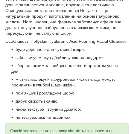
довше залишається молодою, пружною та еластичною.
Очищувальна пінка для вмивання від Hollyskin — це
натуральний продукт, виготовлений на основі гіалуронової
кислоти. Його інноваційна формула забезпечує ефективне і
делікатне усунення забруднень і залишків косметики, не
пересушуючи і не стягуючи шкіру.
Особливості Hollyskin Hyaluronic Acid Foaming Facial Cleanser:
буде доречною для чутливої шкіри;
забезпечує м'яку і дбайливу дію на епідерміс;
зберігає оптимальний рівень вологи протягом усього
дня;
містить молекули гіалуронової кислоти, що можуть
проникати в глибокі шари шкіри;
пом'якшує і розгладжує шкіру;
дарує свіжість і сяйво;
ніжна текстура і зручний дозатор;
не тестувалась на тваринах.
Спосіб застосування: невелику кількість піни нанести на