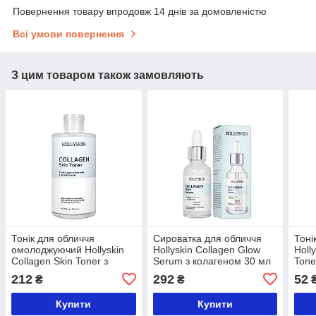
Повернення товару впродовж 14 днів за домовленістю
Всі умови повернення
З цим товаром також замовляють
Тонік для обличчя
Сироватка для обличчя
Тоні
омолоджуючий Hollyskin
Hollyskin Collagen Glow
Holl
Collagen Skin Toner з
Serum з колагеном 30 мл
Tone
колагеном 250 мл
212
292
52
₴
₴
Купити
Купити