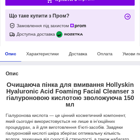
Що таке купити з Пром?
Замовлення під захистом
Доступна доставка
Опис
Характеристики
Доставка
Оплата
Умови п
Опис
Очищаюча пінка для вмивання Hollyskin
Hyaluronic Acid Foaming Facial Cleanser з
гіалуроновою кислотою зволожуюча 150
мл
Гіалуронова кислота — це цінний косметичний компонент,
який сьогодні використовується не лише в ін'єкційних
процедурах, а й для виготовлення б'юті-засобів. Завдяки
гіалуроновій кислоті шкіра зберігає оптимальну кількість
вологи, захищена від сухості й стягнутості, а також набагато