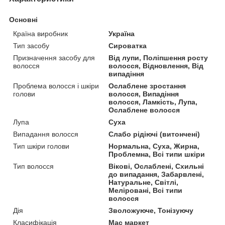
Основні
Країна виробник
Україна
Тип засобу
Сироватка
Призначення засобу для
Від лупи, Поліпшення росту
волосся
волосся, Відновлення, Від
випадіння
Проблема волосся і шкіри
Ослаблене зростання
голови
волосся, Випадіння
волосся, Ламкість, Лупа,
Ослаблене волосся
Лупа
Суха
Випадання волосся
Слабо рідіючі (витончені)
Тип шкіри голови
Нормальна, Суха, Жирна,
Проблемна, Всі типи шкіри
Тип волосся
Вікові, Ослаблені, Схильні
до випадання, Забарвлені,
Натуральне, Світлі,
Меліровані, Всі типи
волосся
Дія
Зволожуюче, Тонізуючу
Класифікація
Мас маркет