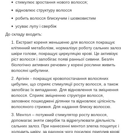
стимулює зростання нового волосся;
відновлює структуру волосся
робить волосся блискучим і шовковистим
усуває лупу і свербіж
До складу входить:
Екстракт кореня женьшеню для волосся покращує
клітинний метаболізм, нормалізує роботу сальних залоз
шкіри голови, покращує циркуляцію крові. Це активізує
ріст волосся і запобігає появі ранньої сивини. Безліч
біологічно активних речовин у корені рослини живить
волосяні цибулини.
Аргінін - покращує кровопостачання волосяних
цибулин, що сприяє стимуляції росту волосся, а також
запобігає їх випаданню. Для відновлення та зміцнення
волосся. Сприяє зміцненню структури волосся,
заповнює пошкоджені ділянки та відновлює цілісність
волосяного стрижня. Для надання блиску волоссю.
Ментол – потужний стимулятор росту волосся,
допомагає зняти свербіж та відрегулювати діяльність
сальних залоз. При нанесенні ментол злегка пощипує і
холодить шкіру, за рахунок чого посилює приплив крові