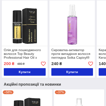
Олія для пошкодженого
Сироватка-активатор
Кера
волосся Top Beauty
проти випадіння волосся
воло
Professional Hair Oil з
пептидна Soika Capixyl®
Kera
аргановою олією 100 мл
Active, 100 мл
200
240
140
₴
₴
480 ₴
Купити
Купити
Акційні пропозиції та новинки
–58%
–37%