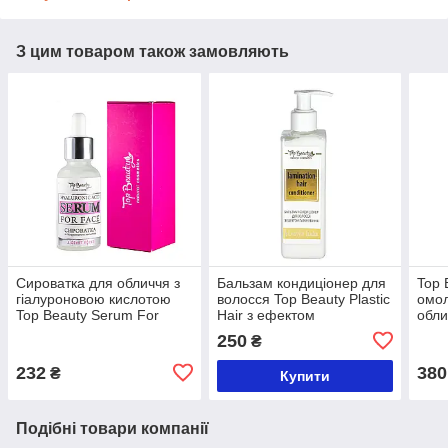
З цим товаром також замовляють
Сироватка для обличчя з
Бальзам кондиціонер для
Top 
гіалуроновою кислотою
волосся Top Beauty Plastic
омо
Top Beauty Serum For
Hair з ефектом
обли
Face 30 мл
ламінування 250 мл
250
₴
232
380
₴
Купити
Подібні товари компанії