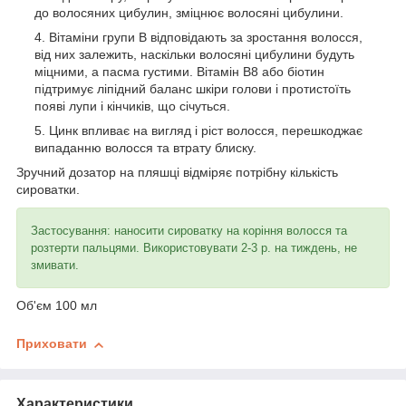
до волосяних цибулин, зміцнює волосяні цибулини.
Вітаміни групи В відповідають за зростання волосся,
від них залежить, наскільки волосяні цибулини будуть
міцними, а пасма густими. Вітамін В8 або біотин
підтримує ліпідний баланс шкіри голови і протистоїть
появі лупи і кінчиків, що січуться.
Цинк впливає на вигляд і ріст волосся, перешкоджає
випаданню волосся та втрату блиску.
Зручний дозатор на пляшці відміряє потрібну кількість
сироватки.
Застосування: наносити сироватку на коріння волосся та
розтерти пальцями. Використовувати 2-3 р. на тиждень, не
змивати.
Об'єм 100 мл
Приховати
Характеристики