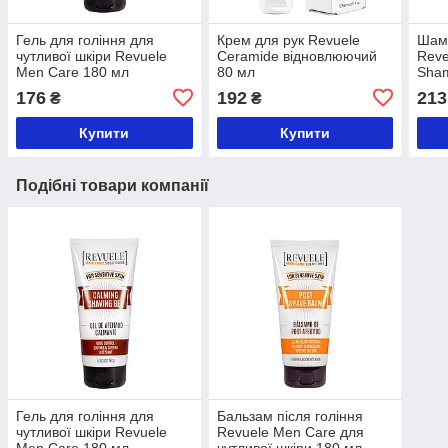
Гель для гоління для
Крем для рук Revuele
Шам
чутливої шкіри Revuele
Сeramide відновлюючий
Reve
Men Care 180 мл
80 мл
Sham
коно
176
192
213
₴
₴
Купити
Купити
Подібні товари компанії
Гель для гоління для
Бальзам після гоління
чутливої шкіри Revuele
Revuele Men Care для