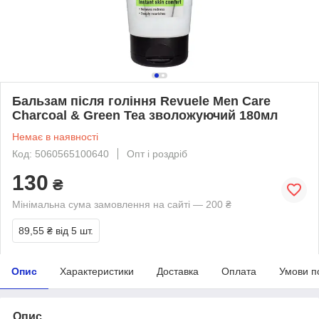
Бальзам після гоління Revuele Men Care
Charcoal & Green Tea зволожуючий 180мл
Немає в наявності
Код: 5060565100640
Опт і роздріб
130
₴
Мінімальна сума замовлення на сайті — 200 ₴
89,55 ₴
від 5 шт.
Опис
Характеристики
Доставка
Оплата
Умови п
Опис