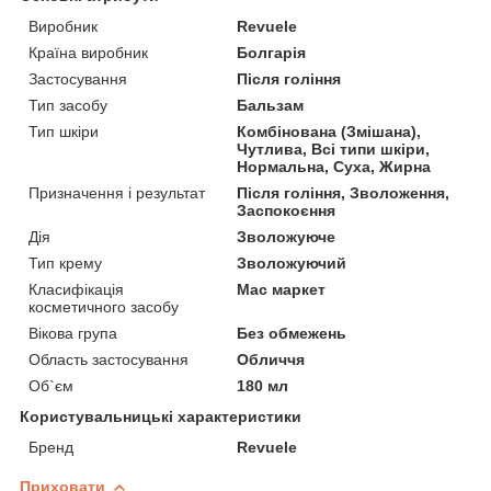
Виробник
Revuele
Країна виробник
Болгарія
Застосування
Після гоління
Тип засобу
Бальзам
Тип шкіри
Комбінована (Змішана),
Чутлива, Всі типи шкіри,
Нормальна, Суха, Жирна
Призначення і результат
Після гоління, Зволоження,
Заспокоєння
Дія
Зволожуюче
Тип крему
Зволожуючий
Класифікація
Мас маркет
косметичного засобу
Вікова група
Без обмежень
Область застосування
Обличчя
Об`єм
180 мл
Користувальницькі характеристики
Бренд
Revuele
Приховати