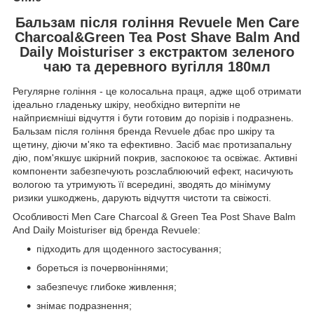
Бальзам після гоління Revuele Men Care
Charcoal&Green Tea Post Shave Balm And
Daily Moisturiser з екстрактом зеленого
чаю та деревного вугілля 180мл
Регулярне гоління - це колосальна праця, адже щоб отримати
ідеально гладеньку шкіру, необхідно витерпіти не
найприємніші відчуття і бути готовим до порізів і подразнень.
Бальзам після гоління бренда Revuele дбає про шкіру та
щетину, діючи м'яко та ефективно. Засіб має протизапальну
дію, пом'якшує шкірний покрив, заспокоює та освіжає. Активні
компоненти забезпечують розслаблюючий ефект, насичують
вологою та утримують її всередині, зводять до мінімуму
ризики ушкоджень, дарують відчуття чистоти та свіжості.
Особливості Men Care Charcoal & Green Tea Post Shave Balm
And Daily Moisturiser від бренда Revuele:
підходить для щоденного застосування;
бореться із почервоніннями;
забезпечує глибоке живлення;
знімає подразнення;