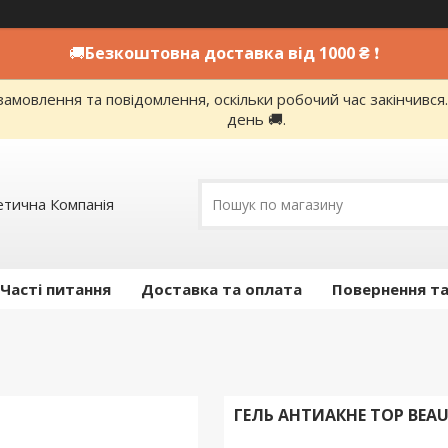
🚚
Безкоштовна доставка від 1000 ₴
❗
амовлення та повідомлення, оскільки робочий час закінчивс
день 🚚.
етична Компанія
Часті питання
Доставка та оплата
Повернення та
ГЕЛЬ АНТИАКНЕ TOP BEA