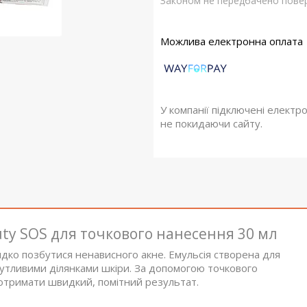
Законом не передбачено повер
У компанії підключені електр
не покидаючи сайту.
uty SOS для точкового нанесення 30 мл
идко позбутися ненависного акне. Емульсія створена для
утливими ділянками шкіри. За допомогою точкового
отримати швидкий, помітний результат.