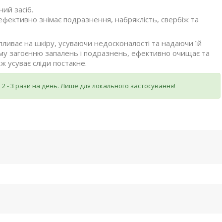
ий засіб.
фективно знімає подразнення, набряклість, свербіж та
ливає на шкіру, усуваючи недосконалості та надаючи їй
му загоєнню запалень і подразнень, ефективно очищає та
ж усуває сліди постакне.
2 - 3 рази на день. Лише для локального застосування!