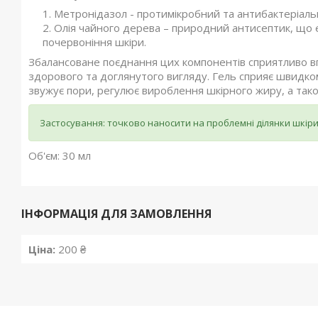
Метронідазол - протимікробний та антибактеріальн
Олія чайного дерева – природний антисептик, що е
почервоніння шкіри.
Збалансоване поєднання цих компонентів сприятливо вп
здорового та доглянутого вигляду. Гель сприяє швидко
звужує пори, регулює вироблення шкірного жиру, а тако
Застосування: точково наносити на проблемні ділянки шкіри 
Об'єм: 30 мл
ІНФОРМАЦІЯ ДЛЯ ЗАМОВЛЕННЯ
Ціна:
200 ₴