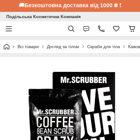
🚚
Безкоштовна доставка від 1000 ₴
❗
Подільська Косметична Компанія
Всі товари
Догляд за тілом
Скраби для тіла
Кавов