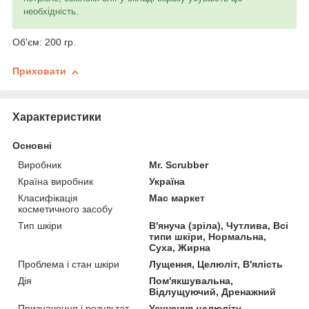
необхідність.
Об'єм: 200 гр.
Приховати
Характеристики
Основні
Виробник
Mr. Scrubber
Країна виробник
Україна
Класифікація
Мас маркет
косметичного засобу
Тип шкіри
В'януча (зріла), Чутлива, Всі
типи шкіри, Нормальна,
Суха, Жирна
Проблема і стан шкіри
Лущення, Целюліт, В'ялість
Дія
Пом'якшувальна,
Відлущуючий, Дренажний
Призначення і результат
Усунення целюліту,