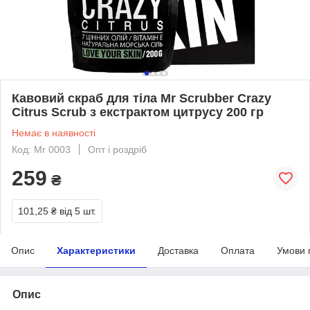
Кавовий скраб для тіла Mr Scrubber Crazy
Citrus Scrub з екстрактом цитрусу 200 гр
Немає в наявності
Код: Mr 0003
Опт і роздріб
259
₴
101,25 ₴
від 5 шт.
Опис
Характеристики
Доставка
Оплата
Умови 
Опис