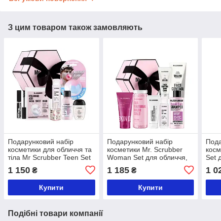
З цим товаром також замовляють
Подарунковий набір
Подарунковий набір
Пода
косметики для обличчя та
косметики Mr. Scrubber
косм
тіла Mr Scrubber Teen Set
Woman Set для обличчя,
Set 
тіла, волосся
1 150
1 185
1 0
₴
₴
Купити
Купити
Подібні товари компанії