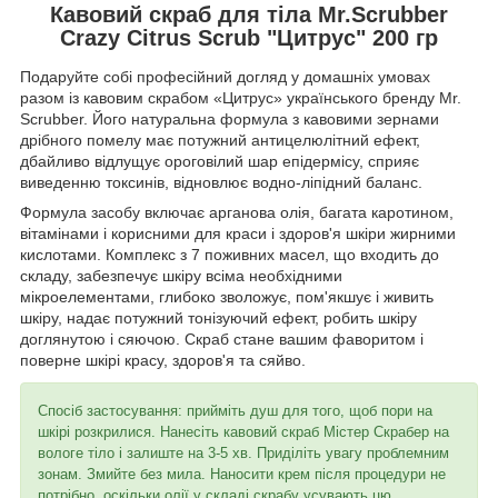
Кавовий скраб для тіла Mr.Scrubber
Crazy Citrus Scrub "Цитрус" 200 гр
Подаруйте собі професійний догляд у домашніх умовах
разом із кавовим скрабом «Цитрус» українського бренду Mr.
Scrubber. Його натуральна формула з кавовими зернами
дрібного помелу має потужний антицелюлітний ефект,
дбайливо відлущує ороговілий шар епідермісу, сприяє
виведенню токсинів, відновлює водно-ліпідний баланс.
Формула засобу включає арганова олія, багата каротином,
вітамінами і корисними для краси і здоров'я шкіри жирними
кислотами. Комплекс з 7 поживних масел, що входить до
складу, забезпечує шкіру всіма необхідними
мікроелементами, глибоко зволожує, пом'якшує і живить
шкіру, надає потужний тонізуючий ефект, робить шкіру
доглянутою і сяючою. Скраб стане вашим фаворитом і
поверне шкірі красу, здоров'я та сяйво.
Спосіб застосування: прийміть душ для того, щоб пори на
шкірі розкрилися. Нанесіть кавовий скраб Містер Скрабер на
вологе тіло і залиште на 3-5 хв. Приділіть увагу проблемним
зонам. Змийте без мила. Наносити крем після процедури не
потрібно, оскільки олії у складі скрабу усувають цю