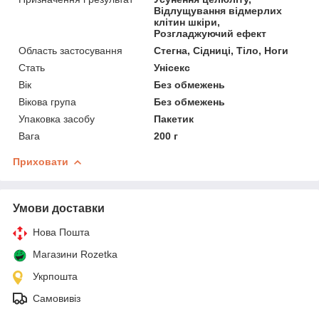
Відлущування відмерлих
клітин шкіри,
Розгладжуючий ефект
Область застосування
Стегна, Сідниці, Тіло, Ноги
Стать
Унісекс
Вік
Без обмежень
Вікова група
Без обмежень
Упаковка засобу
Пакетик
Вага
200 г
Приховати
Умови доставки
Нова Пошта
Магазини Rozetka
Укрпошта
Самовивіз