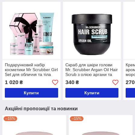
Подарунковий набір
Скраб для шкіри голови
Крем
косметики Mr Scrubber Girl
Mr. Scrubber Argan Oil Hair
аром
Set для обличчя та тіла
Scrub з олією аргани та
моро
кератином 250 мл
Coff
1 020
340
270
₴
₴
Купити
Купити
Акційні пропозиції та новинки
–15%
–15%