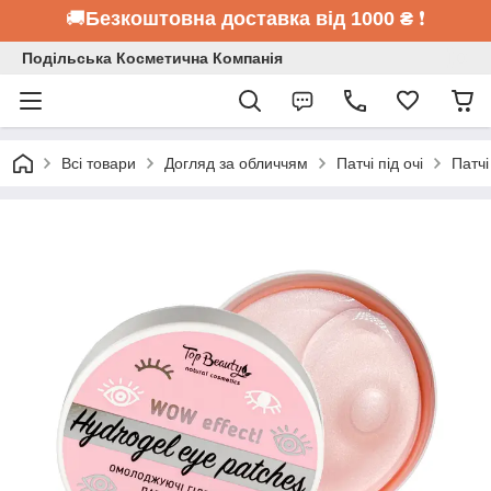
🚚
Безкоштовна доставка від 1000 ₴
❗
Подільська Косметична Компанія
Всі товари
Догляд за обличчям
Патчі під очі
Патчі