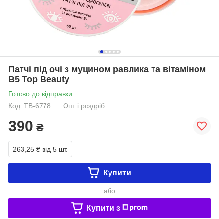
Патчі під очі з муцином равлика та вітаміном
В5 Top Beauty
Готово до відправки
Код: TB-6778
Опт і роздріб
390
₴
263,25 ₴
від 5 шт.
Купити
або
Купити з