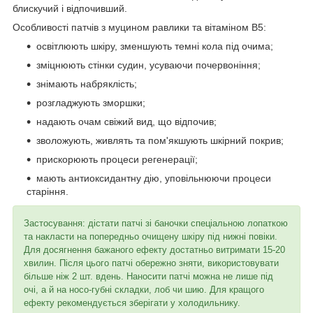
блискучий і відпочивший.
Особливості патчів з муцином равлики та вітаміном В5:
освітлюють шкіру, зменшують темні кола під очима;
зміцнюють стінки судин, усуваючи почервоніння;
знімають набряклість;
розгладжують зморшки;
надають очам свіжий вид, що відпочив;
зволожують, живлять та пом'якшують шкірний покрив;
прискорюють процеси регенерації;
мають антиоксидантну дію, уповільнюючи процеси
старіння.
Застосування: дістати патчі зі баночки спеціальною лопаткою
та накласти на попередньо очищену шкіру під нижні повіки.
Для досягнення бажаного ефекту достатньо витримати 15-20
хвилин. Після цього патчі обережно зняти, використовувати
більше ніж 2 шт. вдень. Наносити патчі можна не лише під
очі, а й на носо-губні складки, лоб чи шию. Для кращого
ефекту рекомендується зберігати у холодильнику.