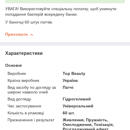
УВАГА! Використовуйте спеціальну лопатку, щоб уникнути
попадання бактерій всередину банки.
У баночці 60 штук патчів.
Приховати
Характеристики
Основні
Виробник
Top Beauty
Країна виробник
Україна
Вид засобу по догляду за
Патчі
шкірою навколо очей
Вид догляду
Гідрогелевий
Час застосування
Універсальний
Кількість в упаковці
60 шт.
Призначення і результат
Живлення, Пружність,
Омолодження, Тонізація,
Розгладжуючий ефект,