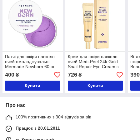
Патчі для шкіри навколо
Крем для шкіри навколо
Віта
очей омолоджувальні
очей Medi-Peel 24k Gold
шкір
Mermade Newborn 60 шт
Snail Repair Eye Cream з
Beau
муцином равлика та
400
726
390
₴
₴
золотом 40 мл
Купити
Купити
Про нас
100% позитивних з 304 відгуків за рік
Працює з 20.01.2011
м. Хмельницький