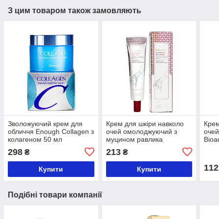
З цим товаром також замовляють
Зволожуючий крем для
Крем для шкіри навколо
Крем
обличчя Enough Collagen з
очей омолоджуючий з
оче
колагеном 50 мл
муцином равлика
Bioa
FarmStay Snail Repair Eye
298
213
₴
₴
Cream 40 мл
112
Купити
Купити
Подібні товари компанії