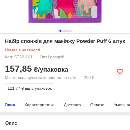
Набір спонжів для макіяжу Powder Puff 6 штук
Немає в наявності
Код: ST22-161
Опт і роздріб
157,85
₴/упаковка
Мінімальна сума замовлення на сайті — 200 ₴
121,77 ₴
від 5 упаковок
Опис
Характеристики
Доставка
Оплата
Умови п
Опис