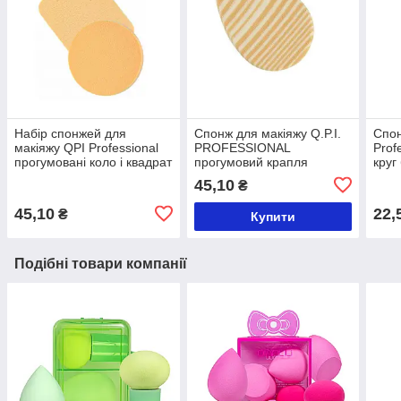
Набір спонжей для
Спонж для макіяжу Q.P.I.
Спон
макіяжу QPI Professional
PROFESSIONAL
Prof
прогумовані коло і квадрат
прогумовий крапля
круг
бежевий QS-118
смугастий QS-102
45,10
₴
45,10
22,
₴
Купити
Подібні товари компанії