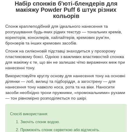
Набір спонжів б'юті-блендерів для
макіяжу Powder Puff 6 штук різних
кольорів
Спонж краплеподібний для ідеального нанесення та
розтушування будь-яких рідких текстур — тональних кремів,
коректорів, консилерів, хайлайтерів, кремових рум'ян,
бронзерів та інших кремових засобів.
Спонж на силіконовій підставці знаходиться у прозорому
пластиковому боксі. Однією з важливих властивостей спонжа
для макіяжу є те, що він не залишає чітко виражених меж при
нанесенні тону.
Використовуйте круглу основу для нанесення тону на основні
ділянки — лоб, вилиці та підборіддя, а загострену — для
нанесення тону навколо носа, рота та на віки. Наносити
засоби необхідно трохи пружними, «промокальними» рухами
— тон рівномірно розподіляється по шкірі.
Спосіб використання:
Змочіть спонж водою.
Промокніть спонж серветкою або відтисніть.