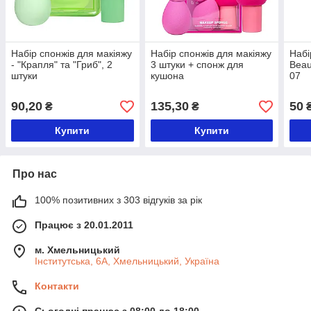
Набір спонжів для макіяжу
Набір спонжів для макіяжу
Набі
- "Крапля" та "Гриб", 2
3 штуки + спонж для
Beau
штуки
кушона
07
90,20
135,30
50
₴
₴
Купити
Купити
Про нас
100% позитивних з 303 відгуків за рік
Працює з 20.01.2011
м. Хмельницький
Інститутська, 6А, Хмельницький, Україна
Контакти