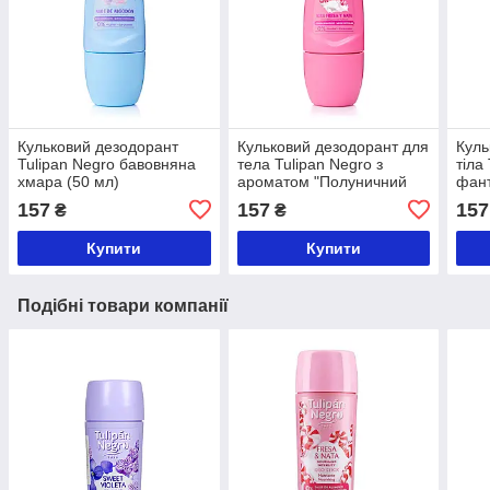
Кульковий дезодорант
Кульковий дезодорант для
Куль
Tulipan Negro бавовняна
тела Tulipan Negro з
тіла
хмара (50 мл)
ароматом "Полуничний
фант
крем" (50 мл)
157
157
157
₴
₴
Купити
Купити
Подібні товари компанії