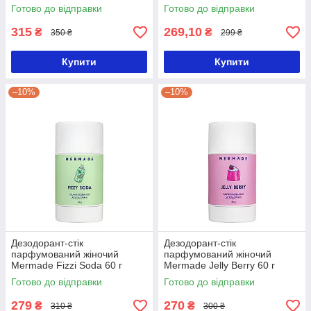
ароматом півонії
Готово до відправки
Готово до відправки
315
269,10
₴
₴
350 ₴
299 ₴
Купити
Купити
–10%
–10%
Дезодорант-стік
Дезодорант-стік
парфумований жіночий
парфумований жіночий
Mermade Fizzi Soda 60 г
Mermade Jelly Berry 60 г
Готово до відправки
Готово до відправки
279
270
₴
₴
310 ₴
300 ₴