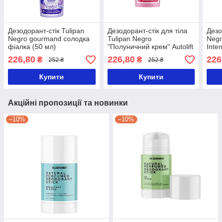
Дезодорант-стік Tulipan
Дезодорант-стік для тіла
Дезо
Negro gourmand солодка
Tulipan Negro
Negr
фіалка (50 мл)
"Полуничний крем" Autolift
Inte
(60 мл)
хмар
226,80
226,80
226
₴
₴
252 ₴
252 ₴
Купити
Купити
Акційні пропозиції та новинки
–10%
–10%