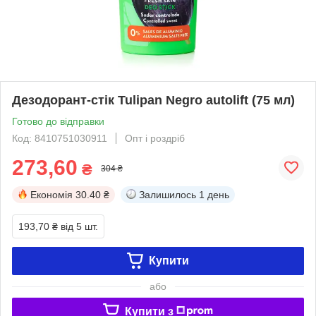
Дезодорант-стік Tulipan Negro autolift (75 мл)
Готово до відправки
Код: 8410751030911
Опт і роздріб
273,60
₴
304 ₴
Економія
30.40 ₴
Залишилось
1 день
193,70 ₴
від 5 шт.
Купити
або
Купити з