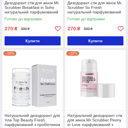
Дезодорант стік для жінок Mr.
Дезодорант стік для жінок Mr.
Scrubber Breakfast in Soho
Scrubber So Fresh
натуральний парфумований
натуральний парфумований
50 г
Готово до відправки
Готово до відправки
270
270
₴
₴
300 ₴
300 ₴
Купити
Купити
–10%
–10%
Натуральний дезодорант для
Натуральний дезодорант стік
тіла Top Beauty Fresh
для жінок Mr Scrubber Peony
парфумований з пробіотиком
in Love парфумований з