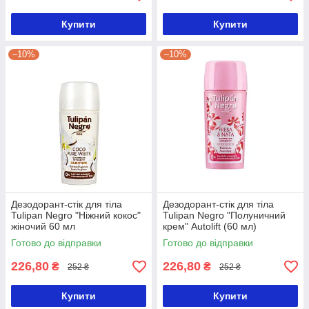
Купити
Купити
–10%
–10%
Дезодорант-стік для тіла
Дезодорант-стік для тіла
Tulipan Negro "Ніжний кокос"
Tulipan Negro "Полуничний
жіночий 60 мл
крем" Autolift (60 мл)
Готово до відправки
Готово до відправки
226,80
226,80
₴
₴
252 ₴
252 ₴
Купити
Купити