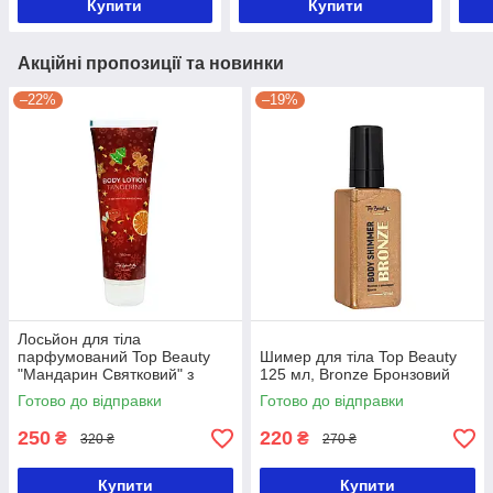
Купити
Купити
Акційні пропозиції та новинки
–22%
–19%
Лосьйон для тіла
парфумований Top Beauty
Шимер для тіла Top Beauty
"Мандарин Святковий" з
125 мл, Bronze Бронзовий
олією ши 250 мл
Готово до відправки
Готово до відправки
250
220
₴
₴
320 ₴
270 ₴
Купити
Купити