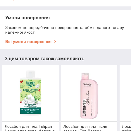
Умови повернення
Законом не передбачено повернення та обмін даного товару
належної якості
Всі умови повернення
З цим товаром також замовляють
Лосьйон для тіла Tulipan
Лосьйон для тіла після
Лось
Negro алое вера, бавовна,
засмаги Top Beauty
шкір