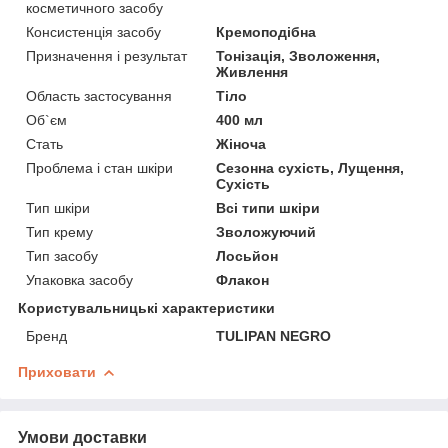
косметичного засобу
Консистенція засобу
Кремоподібна
Призначення і результат
Тонізація, Зволоження,
Живлення
Область застосування
Тіло
Об`єм
400 мл
Стать
Жіноча
Проблема і стан шкіри
Сезонна сухість, Лущення,
Сухість
Тип шкіри
Всі типи шкіри
Тип крему
Зволожуючий
Тип засобу
Лосьйон
Упаковка засобу
Флакон
Користувальницькі характеристики
Бренд
TULIPAN NEGRO
Приховати
Умови доставки