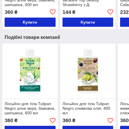
шипшина, 400 мл
Strawberry з Д-
Cala
пантенолом
мл
360
144
232
₴
₴
Купити
Купити
Подібні товари компанії
Лосьйон для тіла Tulipan
Лосьйон для тіла Tulipan
Лось
Negro алое вера, бавовна,
Negro оливкова олія, 400
живи
шипшина, 400 мл
мл
оліє
мл
360
360
360
₴
₴