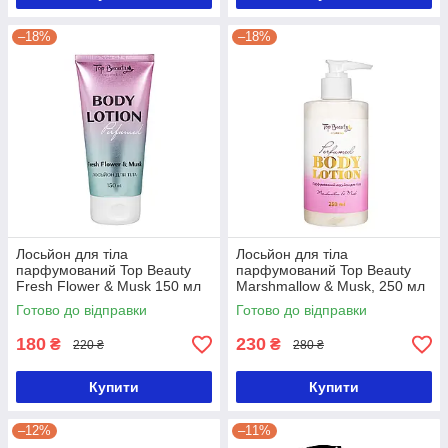
–18%
–18%
Лосьйон для тіла
Лосьйон для тіла
парфумований Top Beauty
парфумований Top Beauty
Fresh Flower & Musk 150 мл
Marshmallow & Musk, 250 мл
Готово до відправки
Готово до відправки
180
230
₴
₴
220 ₴
280 ₴
Купити
Купити
–12%
–11%