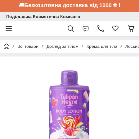
🚚
Безкоштовна доставка від 1000 ₴
❗
Подільська Косметична Компанія
Всі товари
Догляд за тілом
Крема для тіла
Лосьйо