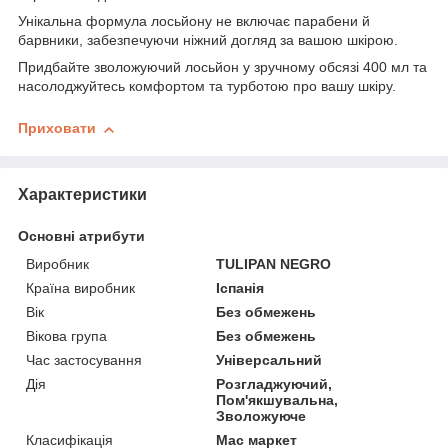
Унікальна формула лосьйону не включає парабени й
барвники, забезпечуючи ніжний догляд за вашою шкірою.
Придбайте зволожуючий лосьйон у зручному обсязі 400 мл та
насолоджуйтесь комфортом та турботою про вашу шкіру.
Приховати
Характеристики
Основні атрибути
Виробник
TULIPAN NEGRO
Країна виробник
Іспанія
Вік
Без обмежень
Вікова група
Без обмежень
Час застосування
Універсальний
Дія
Розгладжуючий,
Пом'якшувальна,
Зволожуюче
Класифікація
Мас маркет